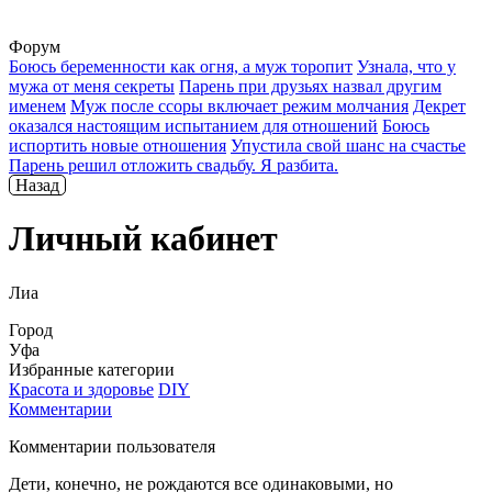
Форум
Боюсь беременности как огня, а муж торопит
Узнала, что у
мужа от меня секреты
Парень при друзьях назвал другим
именем
Муж после ссоры включает режим молчания
Декрет
оказался настоящим испытанием для отношений
Боюсь
испортить новые отношения
Упустила свой шанс на счастье
Парень решил отложить свадьбу. Я разбита.
Назад
Личный кабинет
Лиа
Город
Уфа
Избранные категории
Красота и здоровье
DIY
Комментарии
Комментарии пользователя
Дети, конечно, не рождаются все одинаковыми, но