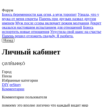
Форум
Боюсь беременности как огня, а муж торопит
Узнала, что у
мужа от меня секреты
Парень при друзьях назвал другим
именем
Муж после ссоры включает режим молчания
Декрет
оказался настоящим испытанием для отношений
Боюсь
испортить новые отношения
Упустила свой шанс на счастье
Парень решил отложить свадьбу. Я разбита.
Назад
Личный кабинет
ÇØЛĤЫФĶÕ
Город
Пенза
Избранные категории
DIY
ееStory
Комментарии
Комментарии пользователя
помоему это вполне логично что каждый видит мир