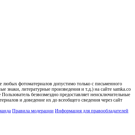
ие любых фотоматериалов допустимо только с письменного
 знаки, литературные произведения и т.д.) на сайте samka.co
 Пользователь безвозмездно предоставляет неисключительные
ериалов и доведение их до всеобщего сведения через сайт
манда
Правила модерации
Информация для правообладателей