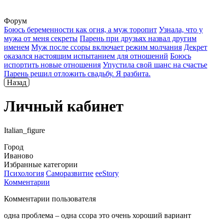
Форум
Боюсь беременности как огня, а муж торопит
Узнала, что у
мужа от меня секреты
Парень при друзьях назвал другим
именем
Муж после ссоры включает режим молчания
Декрет
оказался настоящим испытанием для отношений
Боюсь
испортить новые отношения
Упустила свой шанс на счастье
Парень решил отложить свадьбу. Я разбита.
Назад
Личный кабинет
Italian_figure
Город
Иваново
Избранные категории
Психология
Саморазвитие
ееStory
Комментарии
Комментарии пользователя
одна проблема – одна ссора это очень хороший вариант