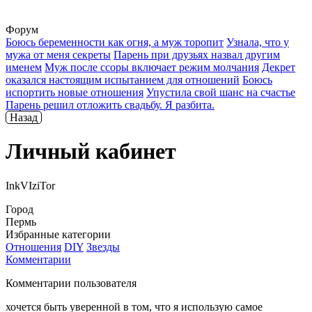
Форум
Боюсь беременности как огня, а муж торопит
Узнала, что у
мужа от меня секреты
Парень при друзьях назвал другим
именем
Муж после ссоры включает режим молчания
Декрет
оказался настоящим испытанием для отношений
Боюсь
испортить новые отношения
Упустила свой шанс на счастье
Парень решил отложить свадьбу. Я разбита.
Назад
Личный кабинет
InkVIziTor
Город
Пермь
Избранные категории
Отношения
DIY
Звезды
Комментарии
Комментарии пользователя
хочется быть уверенной в том, что я использую самое