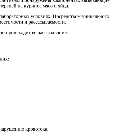
 кислоте были обнаружены компоненты, вызывающие
лергией на куриное мясо и яйца.
лабораторных условиях. Посредством уникального
местимости и рассасываемости.
но происходит ее рассасывание.
них:
 нарушению кровотока.