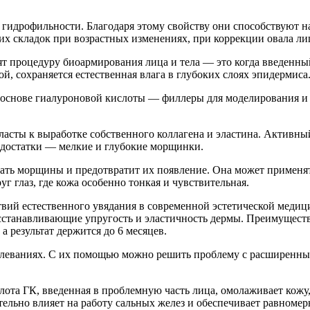
гидрофильности. Благодаря этому свойству они способствуют н
их складок при возрастных изменениях, при коррекции овала ли
 процедуру биоармирования лица и тела — это когда введенный 
й, сохраняется естественная влага в глубоких слоях эпидермиса
основе гиалуроновой кислоты — филлеры для моделирования и 
асты к выработке собственного коллагена и эластина. Активный
едостатки — мелкие и глубокие морщинки.
вать морщины и предотвратит их появление. Она может применя
г глаз, где кожа особенно тонкая и чувствительная.
ствий естественного увядания в современной эстетической мед
станавливающие упругость и эластичность дермы. Преимущество
а результат держится до 6 месяцев.
леваниях. С их помощью можно решить проблему с расширенны
ота ГК, введенная в проблемную часть лица, омолаживает кожу
тельно влияет на работу сальных желез и обеспечивает равноме