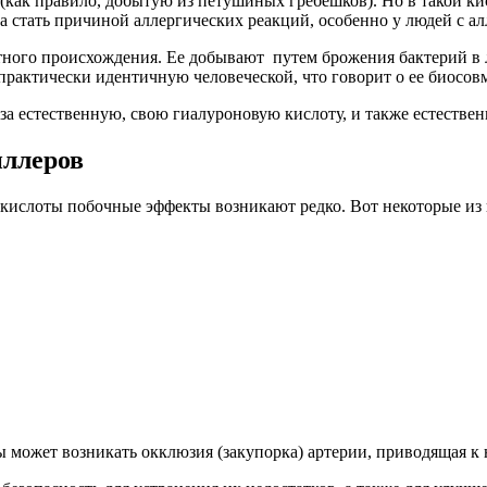
 (как правило, добытую из петушиных гребешков). Но в такой
 стать причиной аллергических реакций, особенно у людей с ал
тного происхождения. Ее добывают путем брожения бактерий в 
рактически идентичную человеческой, что говорит о ее биосов
а естественную, свою гиалуроновую кислоту, и также естествен
ллеров
кислоты побочные эффекты возникают редко. Вот некоторые из 
ы может возникать окклюзия (закупорка) артерии, приводящая к