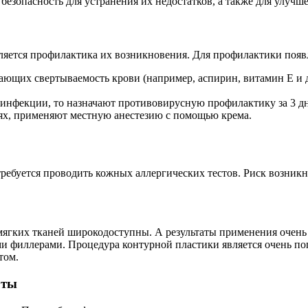
езопасность для устранения их недостатков, а также для улучш
яется профилактика их возникновения. Для профилактики появ
ающих свертываемость крови (например, аспирин, витамин Е и д
 инфекции, то назначают противовирусную профилактику за 3 д
ях, применяют местную анестезию с помощью крема.
ребуется проводить кожных аллергических тестов. Риск возник
мягких тканей широкодоступны. А результаты применения очен
и филлерами. Процедура контурной пластики является очень поп
том.
оты