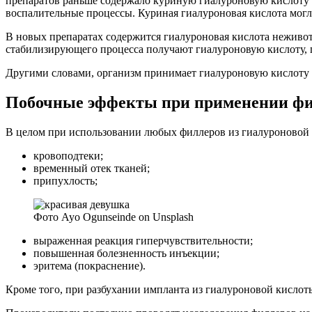
препаратов раньше содержало куриную гиалуроновую кислоту
воспалительные процессы. Куриная гиалуроновая кислота могла
В новых препаратах содержится гиалуроновая кислота неживо
стабилизирующего процесса получают гиалуроновую кислоту, п
Другими словами, организм принимает гиалуроновую кислоту з
Побочные эффекты при применении фи
В целом при использовании любых филлеров из гиалуроновой 
кровоподтеки;
временный отек тканей;
припухлость;
Фото Ayo Ogunseinde on Unsplash
выраженная реакция гиперчувствительности;
повышенная болезненность инъекции;
эритема (покраснение).
Кроме того, при разбухании импланта из гиалуроновой кислот