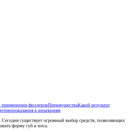
 применении филлеров
Преимущества
Какой результат
отивопоказания к инъекциям
и. Сегодня существует огромный выбор средств, позволяющих
овать форму губ и носа.