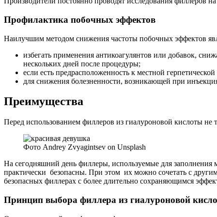
Производители постоянно проводят исследования филлеров на б
Профилактика побочных эффектов
Наилучшим методом снижения частоты побочных эффектов явл
избегать применения антикоагулянтов или добавок, сниж
нескольких дней после процедуры;
если есть предрасположенность к местной герпетической
для снижения болезненности, возникающей при инъекци
Преимущества
Перед использованием филлеров из гиалуроновой кислоты не т
Фото Andrey Zvyagintsev on Unsplash
На сегодняшний день филлеры, используемые для заполнения 
практически безопасны. При этом их можно сочетать с другим
безопасных филлерах с более длительно сохраняющимся эффек
Принцип выбора филлера из гиалуроновой кисл