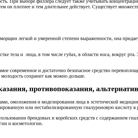
ость. При выборе филлера следует также учитывать концентрац
тем он плотнее и тем длительнее действует. Существует множе
 морщин легкой и умеренной степени выраженности, она придает
е тела и лица, в том числе губах, в области носа, вокруг рта. 
самое современное и достаточно безопасное средство перевопло
и молодость сохранит как можно дольше.
азания, противопоказания, альтернати
ми, омоложения и моделирования лица в эстетической медицин
изированную или нестабилизированную гиалуроновую кислоту в 
пользовании брендовых и корейских средств с содержанием гиал
гии и косметологии.