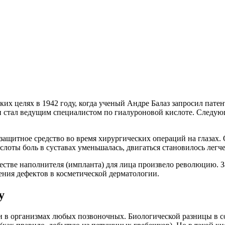
их целях в 1942 году, когда ученый Андре Балаз запросил патен
и стал ведущим специалистом по гиалуроновой кислоте. Следую
ащитное средство во время хирургических операций на глазах.
оты боль в суставах уменьшалась, двигаться становилось легче
естве наполнителя (импланта) для лица произвело революцию. З
ния дефектов в косметической дерматологии.
у
 и в организмах любых позвоночных. Биологической разницы в 