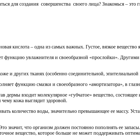
ться для создания совершенства своего лица? Знакомься – это г
овая кислота – одна из самых важных. Густое, вязкое вещество 
т функцию увлажнителя и своеобразной «прослойки». Другими сл
 коже и других тканях (особенно соединительной, эпителиальной
олняет функцию смазки и своеобразного «амортизатора», в глаз
в дермы входит молекулярное «губчатое» вещество, состоящее и
 чему кожа выглядит здоровой.
ать количество воды, значительно превышающее ее массу. Устан
Это значит, что организм должен постоянно пополнять ее запас
еточное вещество, которое больше не может поддерживать оптим