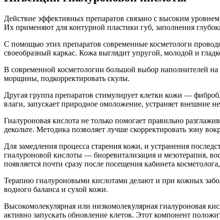
Действие эффективных препаратов связано с высоким уровнем 
Их применяют для контурной пластики губ, заполнения глубок
С помощью этих препаратов современные косметологи проводят
своеобразный каркас. Кожа выглядит упругой, молодой и гладко
В современной косметологии большой выбор наполнителей на 
морщины, подкорректировать скулы.
Другая группа препаратов стимулирует клетки кожи — фибробл
влаги, запускает природное омоложение, устраняет внешние н
Гиалуроновая кислота не только помогает правильно разглажи
декольте. Методика позволяет лучше скорректировать зону вокру
Для замедления процесса старения кожи, и устранения послед
гиалуроновой кислоты — биоревитализация и мезотерапия, вос
появляется почти сразу после посещения кабинета косметолога, 
Терапию гиалуроновыми кислотами делают и при кожных забо
водного баланса и сухой кожи.
Высокомолекулярная или низкомолекулярная гиалуроновая кисл
активно запускать обновление клеток. Этот компонент положи