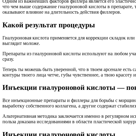
Одним из важнейших факторов филлера является его эластичн
что чем выше содержание гиалуроновой кислоты в препарате, 
оказывают влияние на длительность действия филлеров.
Какой результат процедуры
Гиалуроновая кислота применяется для коррекции складок или
выглядит моложе.
Препараты из гиалуроновой кислоты используют на любом участк
сразу.
Теперь ты можешь быть уверенной, что в твоем арсенале есть 
контуры твоего лица четче, губы чувственнее, а твою красоту 
Инъекции гиалуроновой кислоты — пок
Все инъекционные препараты и филлеры для борьбы с морщина
выработку собственного коллагена, а другие содержат стабил
Альтернативная методика заключается именно в регулярном ис
польза доказана исследованиями в области пластической хирур
Инъекции гиалуроновой кислоты