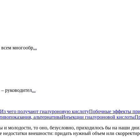
о всем многообр
...
6 – руководител
...
Из чего получают гиалуроновую кислоту
Побочные эффекты при
ивопоказания, альтернатива
Инъекции гиалуроновой кислоты
Пр
ы и молодости, то оно, безусловно, приходилось бы на наши дн
ие недостатки внешности: придать нужный объем или скорректир