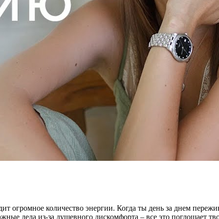
т огромное количество энергии. Когда ты день за днем пережи
жные дела из-за душевного дискомфорта – все это поглощает тв