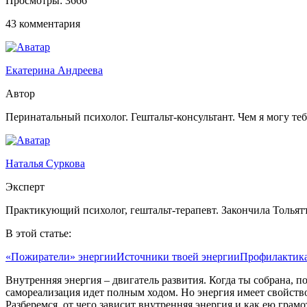
Просмотры:
3666
43 комментария
Екатерина Андреева
Автор
Перинатальный психолог. Гештальт-консультант. Чем я могу те
Наталья Суркова
Эксперт
Практикующий психолог, гештальт-терапевт. Закончила Тольят
В этой статье:
«Пожиратели» энергии
Источники твоей энергии
Профилактика
Внутренняя энергия – двигатель развития. Когда ты собрана, 
самореализация идет полным ходом. Но энергия имеет свойство 
Разберемся, от чего зависит внутренняя энергия и как ею грам