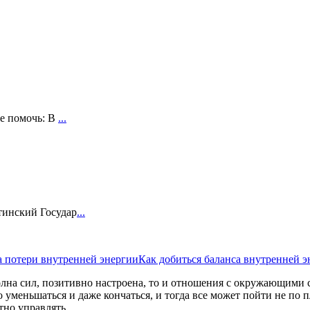
бе помочь: В
...
тинский Государ
...
 потери внутренней энергии
Как добиться баланса внутренней эн
полна сил, позитивно настроена, то и отношения с окружающими 
уменьшаться и даже кончаться, и тогда все может пойти не по пла
отно управлять.