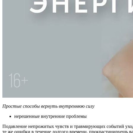
Простые способы вернуть внутреннюю силу
нерешенные внутренние проблемы
Подавление непрожитых чувств и травмирующих событий уходи
те же ошибки в течение долгого времени, прокрастинируешь ва