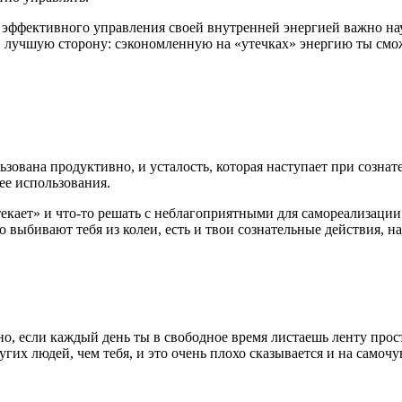
эффективного управления своей внутренней энергией важно научи
в лучшую сторону: сэкономленную на «утечках» энергию ты смож
зована продуктивно, и усталость, которая наступает при сознат
ее использования.
текает» и что-то решать с неблагоприятными для самореализации
 выбивают тебя из колеи, есть и твои сознательные действия, н
о, если каждый день ты в свободное время листаешь ленту просто
их людей, чем тебя, и это очень плохо сказывается и на самочу