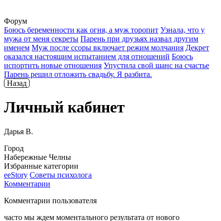
Форум
Боюсь беременности как огня, а муж торопит
Узнала, что у
мужа от меня секреты
Парень при друзьях назвал другим
именем
Муж после ссоры включает режим молчания
Декрет
оказался настоящим испытанием для отношений
Боюсь
испортить новые отношения
Упустила свой шанс на счастье
Парень решил отложить свадьбу. Я разбита.
Назад
Личный кабинет
Дарья В.
Город
Набережные Челны
Избранные категории
ееStory
Советы психолога
Комментарии
Комментарии пользователя
часто мы ждем моментального результата от нового