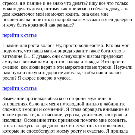
стресса, я в панике и не знаю что делать? ищу все что только
можно делать дома, потому как привязана сейчас к дому, а на
дом косметолог мой не может ходить, она сама мне
посоветовала почитать и попробовать массажи и я ей доверяю
и хочу быть красивой как раньше?
перейти к статье
Тиамин для роста волос? Ну, просто волшебство! Кто бы мог
подумать, что наша мать-природа хранит такое богатство в
витамине В1. Я думаю, они следующим шагом предложат
ампулы с витаминами против голода и жажды. Это просто
смешно, как люди верят в эти маркетинговые трюки. Неужели
нам нужно покупать дорогие ампулы, чтобы наши волосы
росли? Я скорее поверю в чудеса.
перейти к статье
Замечание признаков абьюза со стороны мужчины в
отношениях было для меня путеводной нитью в лабиринте
сложных эмоций и сомнений. Я стала обращать внимание на
такие признаки, как насилие, угрозы, унижения, контроль и
изоляция. Осознание этих признаков помогло мне осознать,
что я нахожусь во вредоносных и несчастных отношениях,
которые не способствуют моему росту и счастью. Я приняла