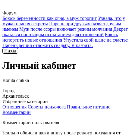
Форум
Боюсь беременности как огня, а муж торопит
Узнала, что у
мужа от меня секреты
Парень при друзьях назвал другим
именем
Муж после ссоры включает режим молчания
Декрет
оказался настоящим испытанием для отношений
Боюсь
испортить новые отношения
Упустила свой шанс на счастье
Парень решил отложить свадьбу. Я разбита.
Назад
Личный кабинет
Bonita chikka
Город
Архангельск
Избранные категории
Отношения
Советы психолога
Правильное питание
Комментарии
Комментарии пользователя
?сильно обвисли щеки внизу после резкого похудания от