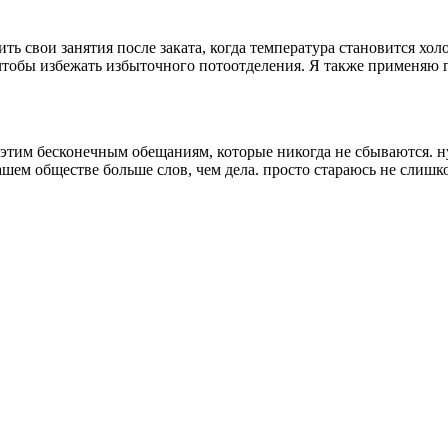
дить свои занятия после заката, когда температура становится х
чтобы избежать избыточного потоотделения. Я также применяю г
этим бесконечным обещаниям, которые никогда не сбываются. ну
ашем обществе больше слов, чем дела. просто стараюсь не слишк