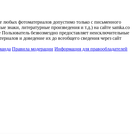
ие любых фотоматериалов допустимо только с письменного
 знаки, литературные произведения и т.д.) на сайте samka.co
 Пользователь безвозмездно предоставляет неисключительные
ериалов и доведение их до всеобщего сведения через сайт
манда
Правила модерации
Информация для правообладателей