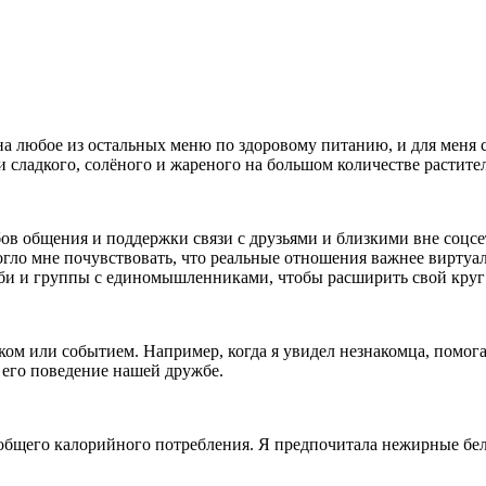
 на любое из остальных меню по здоровому питанию, и для меня 
и сладкого, солёного и жареного на большом количестве растите
в общения и поддержки связи с друзьями и близкими вне соцсет
огло мне почувствовать, что реальные отношения важнее виртуа
хобби и группы с единомышленниками, чтобы расширить свой кру
еком или событием. Например, когда я увидел незнакомца, помог
а его поведение нашей дружбе.
бщего калорийного потребления. Я предпочитала нежирные белк