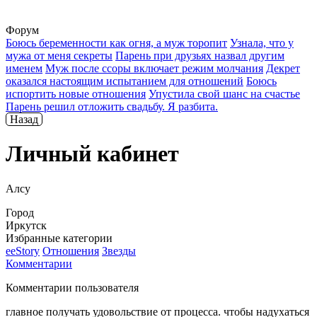
Форум
Боюсь беременности как огня, а муж торопит
Узнала, что у
мужа от меня секреты
Парень при друзьях назвал другим
именем
Муж после ссоры включает режим молчания
Декрет
оказался настоящим испытанием для отношений
Боюсь
испортить новые отношения
Упустила свой шанс на счастье
Парень решил отложить свадьбу. Я разбита.
Назад
Личный кабинет
Алсу
Город
Иркутск
Избранные категории
ееStory
Отношения
Звезды
Комментарии
Комментарии пользователя
главное получать удовольствие от процесса. чтобы надухаться