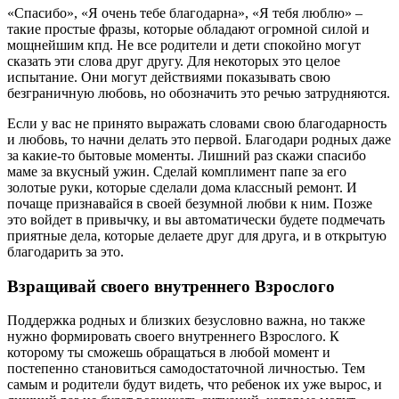
«Спасибо», «Я очень тебе благодарна», «Я тебя люблю» –
такие простые фразы, которые обладают огромной силой и
мощнейшим кпд. Не все родители и дети спокойно могут
сказать эти слова друг другу. Для некоторых это целое
испытание. Они могут действиями показывать свою
безграничную любовь, но обозначить это речью затрудняются.
Если у вас не принято выражать словами свою благодарность
и любовь, то начни делать это первой. Благодари родных даже
за какие-то бытовые моменты. Лишний раз скажи спасибо
маме за вкусный ужин. Сделай комплимент папе за его
золотые руки, которые сделали дома классный ремонт. И
почаще признавайся в своей безумной любви к ним. Позже
это войдет в привычку, и вы автоматически будете подмечать
приятные дела, которые делаете друг для друга, и в открытую
благодарить за это.
Взращивай своего внутреннего Взрослого
Поддержка родных и близких безусловно важна, но также
нужно формировать своего внутреннего Взрослого. К
которому ты сможешь обращаться в любой момент и
постепенно становиться самодостаточной личностью. Тем
самым и родители будут видеть, что ребенок их уже вырос, и