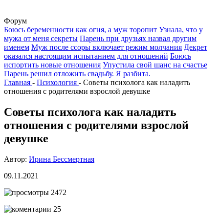
Форум
Боюсь беременности как огня, а муж торопит
Узнала, что у
мужа от меня секреты
Парень при друзьях назвал другим
именем
Муж после ссоры включает режим молчания
Декрет
оказался настоящим испытанием для отношений
Боюсь
испортить новые отношения
Упустила свой шанс на счастье
Парень решил отложить свадьбу. Я разбита.
Главная
-
Психология
-
Советы психолога как наладить
отношения с родителями взрослой девушке
Советы психолога как наладить
отношения с родителями взрослой
девушке
Автор:
Ирина Бессмертная
09.11.2021
2472
25