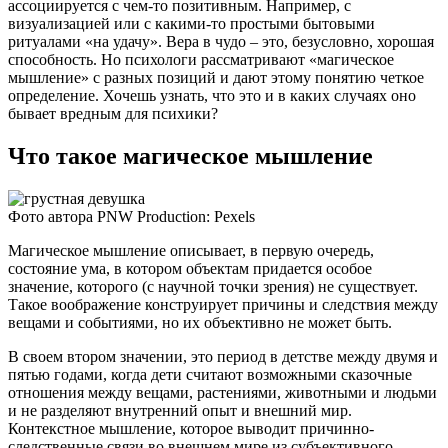
ассоциируется с чем-то позитивным. Например, с
визуализацией или с какими-то простыми бытовыми
ритуалами «на удачу». Вера в чудо – это, безусловно, хорошая
способность. Но психологи рассматривают «магическое
мышление» с разных позиций и дают этому понятию четкое
определение. Хочешь узнать, что это и в каких случаях оно
бывает вредным для психики?
Что такое магическое мышление
Фото автора PNW Production: Pexels
Магическое мышление описывает, в первую очередь,
состояние ума, в котором объектам придается особое
значение, которого (с научной точки зрения) не существует.
Такое воображение конструирует причины и следствия между
вещами и событиями, но их объективно не может быть.
В своем втором значении, это период в детстве между двумя и
пятью годами, когда дети считают возможными сказочные
отношения между вещами, растениями, животными и людьми
и не разделяют внутренний опыт и внешний мир.
Контекстное мышление, которое выводит причинно-
следственные связи во внешнем мире из субъективного