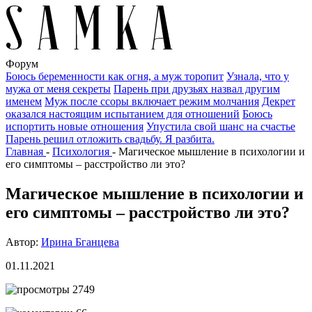
Форум
Боюсь беременности как огня, а муж торопит
Узнала, что у
мужа от меня секреты
Парень при друзьях назвал другим
именем
Муж после ссоры включает режим молчания
Декрет
оказался настоящим испытанием для отношений
Боюсь
испортить новые отношения
Упустила свой шанс на счастье
Парень решил отложить свадьбу. Я разбита.
Главная
-
Психология
-
Магическое мышление в психологии и
его симптомы – расстройство ли это?
Магическое мышление в психологии и
его симптомы – расстройство ли это?
Автор:
Ирина Бганцева
01.11.2021
2749