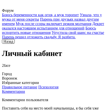
Форум
Боюсь беременности как огня, а муж торопит
Узнала, что у
мужа от меня секреты
Парень при друзьях назвал другим
именем
Муж после ссоры включает режим молчания
Декрет
оказался настоящим испытанием для отношений
Боюсь
испортить новые отношения
Упустила свой шанс на счастье
Парень решил отложить свадьбу. Я разбита.
Назад
Личный кабинет
2face
Город
Воронеж
Избранные категории
Правильное питание
Психология
Комментарии
Комментарии пользователя
Поставить себя на место моей начальницы, я бы себя уже