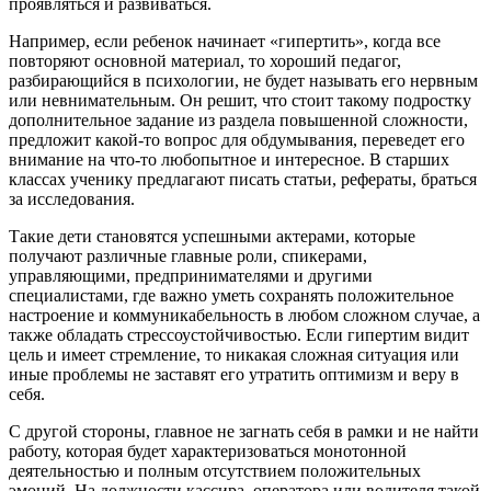
проявляться и развиваться.
Например, если ребенок начинает «гипертить», когда все
повторяют основной материал, то хороший педагог,
разбирающийся в психологии, не будет называть его нервным
или невнимательным. Он решит, что стоит такому подростку
дополнительное задание из раздела повышенной сложности,
предложит какой-то вопрос для обдумывания, переведет его
внимание на что-то любопытное и интересное. В старших
классах ученику предлагают писать статьи, рефераты, браться
за исследования.
Такие дети становятся успешными актерами, которые
получают различные главные роли, спикерами,
управляющими, предпринимателями и другими
специалистами, где важно уметь сохранять положительное
настроение и коммуникабельность в любом сложном случае, а
также обладать стрессоустойчивостью. Если гипертим видит
цель и имеет стремление, то никакая сложная ситуация или
иные проблемы не заставят его утратить оптимизм и веру в
себя.
С другой стороны, главное не загнать себя в рамки и не найти
работу, которая будет характеризоваться монотонной
деятельностью и полным отсутствием положительных
эмоций. На должности кассира, оператора или водителя такой