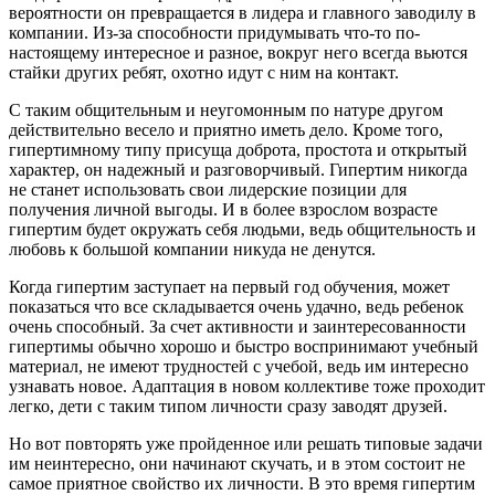
вероятности он превращается в лидера и главного заводилу в
компании. Из-за способности придумывать что-то по-
настоящему интересное и разное, вокруг него всегда вьются
стайки других ребят, охотно идут с ним на контакт.
С таким общительным и неугомонным по натуре другом
действительно весело и приятно иметь дело. Кроме того,
гипертимному типу присуща доброта, простота и открытый
характер, он надежный и разговорчивый. Гипертим никогда
не станет использовать свои лидерские позиции для
получения личной выгоды. И в более взрослом возрасте
гипертим будет окружать себя людьми, ведь общительность и
любовь к большой компании никуда не денутся.
Когда гипертим заступает на первый год обучения, может
показаться что все складывается очень удачно, ведь ребенок
очень способный. За счет активности и заинтересованности
гипертимы обычно хорошо и быстро воспринимают учебный
материал, не имеют трудностей с учебой, ведь им интересно
узнавать новое. Адаптация в новом коллективе тоже проходит
легко, дети с таким типом личности сразу заводят друзей.
Но вот повторять уже пройденное или решать типовые задачи
им неинтересно, они начинают скучать, и в этом состоит не
самое приятное свойство их личности. В это время гипертим