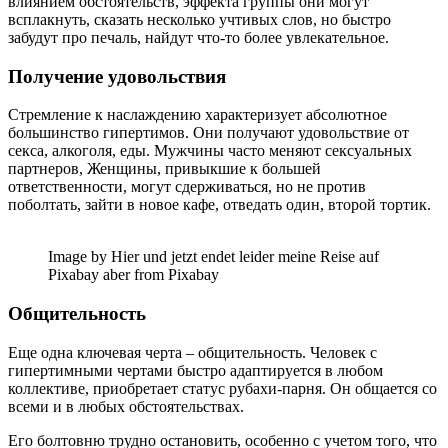
влиянием обстоятельств, эффекта группы они могут
всплакнуть, сказать несколько учтивых слов, но быстро
забудут про печаль, найдут что-то более увлекательное.
Получение удовольствия
Стремление к наслаждению характеризует абсолютное
большинство гипертимов. Они получают удовольствие от
секса, алкоголя, еды. Мужчины часто меняют сексуальных
партнеров, Женщины, привыкшие к большей
ответственности, могут сдерживаться, но не против
поболтать, зайти в новое кафе, отведать один, второй тортик.
Image by Hier und jetzt endet leider meine Reise auf
Pixabay aber from Pixabay
Общительность
Еще одна ключевая черта – общительность. Человек с
гипертимными чертами быстро адаптируется в любом
коллективе, приобретает статус рубахи-парня. Он общается со
всеми и в любых обстоятельствах.
Его болтовню трудно остановить, особенно с учетом того, что