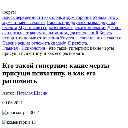
Форум
Боюсь беременности как огня, а муж торопит
Узнала, что у
мужа от меня секреты
Парень при друзьях назвал другим
именем
Муж после ссоры включает режим молчания
Декрет
оказался настоящим испытанием для отношений
Боюсь
испортить новые отношения
Упустила свой шанс на счастье
Парень решил отложить свадьбу. Я разбита.
Главная
-
Психология
-
Кто такой гипертим: какие черты
присущи психотипу, и как его распознать
Кто такой гипертим: какие черты
присущи психотипу, и как его
распознать
Автор:
Наталья Швенк
09.06.2021
3662
13