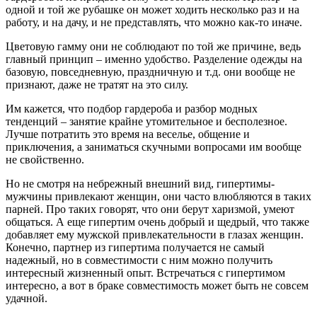
одной и той же рубашке он может ходить несколько раз и на
работу, и на дачу, и не представлять, что можно как-то иначе.
Цветовую гамму они не соблюдают по той же причине, ведь
главный принцип – именно удобство. Разделение одежды на
базовую, повседневную, праздничную и т.д. они вообще не
признают, даже не тратят на это силу.
Им кажется, что подбор гардероба и разбор модных
тенденций – занятие крайне утомительное и бесполезное.
Лучше потратить это время на веселье, общение и
приключения, а заниматься скучными вопросами им вообще
не свойственно.
Но не смотря на небрежный внешний вид, гипертимы-
мужчины привлекают женщин, они часто влюбляются в таких
парней. Про таких говорят, что они берут харизмой, умеют
общаться. А еще гипертим очень добрый и щедрый, что также
добавляет ему мужской привлекательности в глазах женщин.
Конечно, партнер из гипертима получается не самый
надежный, но в совместимости с ним можно получить
интересный жизненный опыт. Встречаться с гипертимом
интересно, а вот в браке совместимость может быть не совсем
удачной.