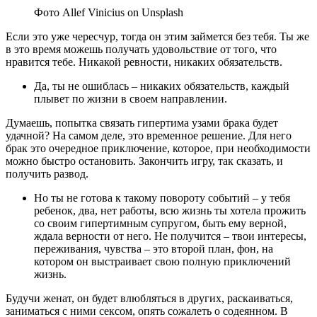
Фото Allef Vinicius on Unsplash
Если это уже чересчур, тогда он этим займется без тебя. Ты же
в это время можешь получать удовольствие от того, что
нравится тебе. Никакой ревности, никаких обязательств.
Да, ты не ошиблась – никаких обязательств, каждый
плывет по жизни в своем направлении.
Думаешь, попытка связать гипертима узами брака будет
удачной? На самом деле, это временное решение. Для него
брак это очередное приключение, которое, при необходимости
можно быстро остановить. Закончить игру, так сказать, и
получить развод.
Но ты не готова к такому повороту событий – у тебя
ребенок, два, нет работы, всю жизнь ты хотела прожить
со своим гипертимным супругом, быть ему верной,
ждала верности от него. Не получится – твои интересы,
переживания, чувства – это второй план, фон, на
котором он выстраивает свою полную приключений
жизнь.
Будучи женат, он будет влюбляться в других, раскаиваться,
заниматься с ними сексом, опять сожалеть о содеянном. В