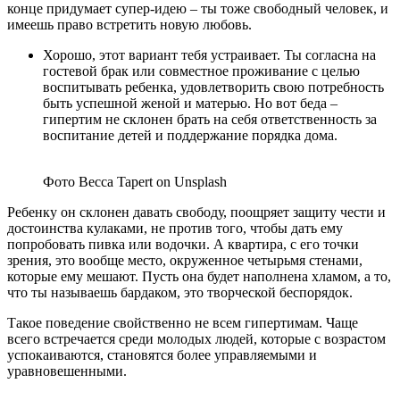
конце придумает супер-идею – ты тоже свободный человек, и
имеешь право встретить новую любовь.
Хорошо, этот вариант тебя устраивает. Ты согласна на
гостевой брак или совместное проживание с целью
воспитывать ребенка, удовлетворить свою потребность
быть успешной женой и матерью. Но вот беда –
гипертим не склонен брать на себя ответственность за
воспитание детей и поддержание порядка дома.
Фото Becca Tapert on Unsplash
Ребенку он склонен давать свободу, поощряет защиту чести и
достоинства кулаками, не против того, чтобы дать ему
попробовать пивка или водочки. А квартира, с его точки
зрения, это вообще место, окруженное четырьмя стенами,
которые ему мешают. Пусть она будет наполнена хламом, а то,
что ты называешь бардаком, это творческой беспорядок.
Такое поведение свойственно не всем гипертимам. Чаще
всего встречается среди молодых людей, которые с возрастом
успокаиваются, становятся более управляемыми и
уравновешенными.