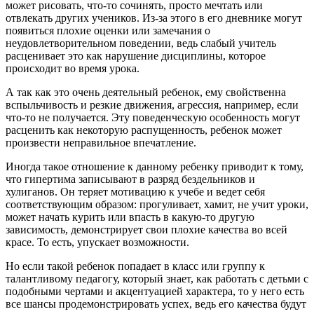
может рисовать, что-то сочинять, просто мечтать или
отвлекать других учеников. Из-за этого в его дневнике могут
появиться плохие оценки или замечания о
неудовлетворительном поведении, ведь слабый учитель
расценивает это как нарушение дисциплины, которое
происходит во время урока.
А так как это очень деятельный ребенок, ему свойственна
вспыльчивость и резкие движения, агрессия, например, если
что-то не получается. Эту поведенческую особенность могут
расценить как некоторую распущенность, ребенок может
произвести неправильное впечатление.
Иногда такое отношение к данному ребенку приводит к тому,
что гипертима записывают в разряд бездельников и
хулиганов. Он теряет мотивацию к учебе и ведет себя
соответствующим образом: прогуливает, хамит, не учит уроки,
может начать курить или впасть в какую-то другую
зависимость, демонстрирует свои плохие качества во всей
красе. То есть, упускает возможности.
Но если такой ребенок попадает в класс или группу к
талантливому педагогу, который знает, как работать с детьми с
подобными чертами и акцентуацией характера, то у него есть
все шансы продемонстрировать успех, ведь его качества будут