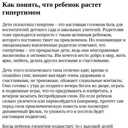
Как понять, что ребенок растет
гипертимом
Дети психотипа гипертим – это настоящая головная боль для
воспитателей детского сада и школьных учителей. Родителям
тоже приходится непросто с таким активным ребенком,
которого постоянно тянет на приключения. Но понимающие и
эмоционально вовлеченные родители отмечают, что
гипертимы – это прекрасные дети, ведь они неисправимые
жизнелюбы и оптимисты. Им хочется нести добро в мир, жить
ярко, любить, делать других веселыми и счастливыми.
Дети этого психического типа отлично едят, крепко и
спокойно спят, внешне выглядят очень здоровыми и
счастливыми, не тревожные, обожают социальные контакты.
Они готовы с утра до позднего вечера бегать во дворе, играть
в подвижные игры, что-то придумывать и изобретать, а
вечером засыпать беспробудным сном. Но если ребенок
сильно увлечется или перевозбудится (например, прочтет сам
перед сном приключенческую повесть или посмотрит
динамичный фильм, то уложить его в постель будет
настоящим подвигом).
Когда ребенок-гипертим подрастает, то с высокой долей