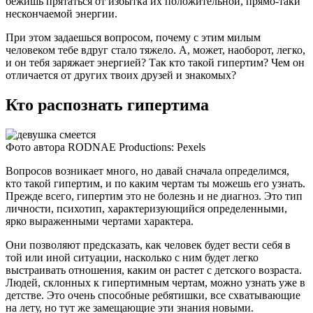
бежишь прятаться от избытка их положительной, прямо-таки
нескончаемой энергии.
При этом задаешься вопросом, почему с этим милым
человеком тебе вдруг стало тяжело. А, может, наоборот, легко,
и он тебя заряжает энергией? Так кто такой гипертим? Чем он
отличается от других твоих друзей и знакомых?
Кто распознать гипертима
Фото автора RODNAE Productions: Pexels
Вопросов возникает много, но давай сначала определимся,
кто такой гипертим, и по каким чертам ты можешь его узнать.
Прежде всего, гипертим это не болезнь и не диагноз. Это тип
личности, психотип, характеризующийся определенными,
ярко выраженными чертами характера.
Они позволяют предсказать, как человек будет вести себя в
той или иной ситуации, насколько с ним будет легко
выстраивать отношения, каким он растет с детского возраста.
Людей, склонных к гипертимным чертам, можно узнать уже в
детстве. Это очень способные ребятишки, все схватывающие
на лету, но тут же замещающие эти знания новыми.