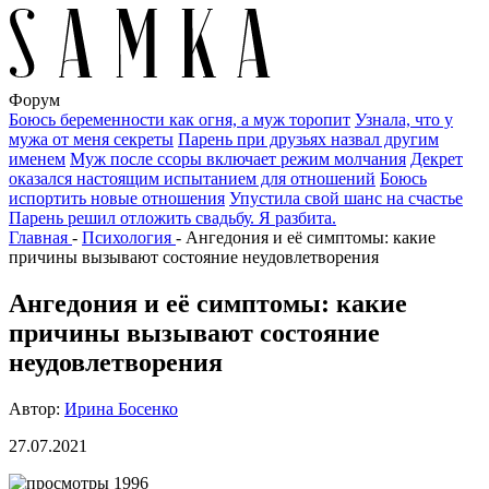
Форум
Боюсь беременности как огня, а муж торопит
Узнала, что у
мужа от меня секреты
Парень при друзьях назвал другим
именем
Муж после ссоры включает режим молчания
Декрет
оказался настоящим испытанием для отношений
Боюсь
испортить новые отношения
Упустила свой шанс на счастье
Парень решил отложить свадьбу. Я разбита.
Главная
-
Психология
-
Ангедония и её симптомы: какие
причины вызывают состояние неудовлетворения
Ангедония и её симптомы: какие
причины вызывают состояние
неудовлетворения
Автор:
Ирина Босенко
27.07.2021
1996