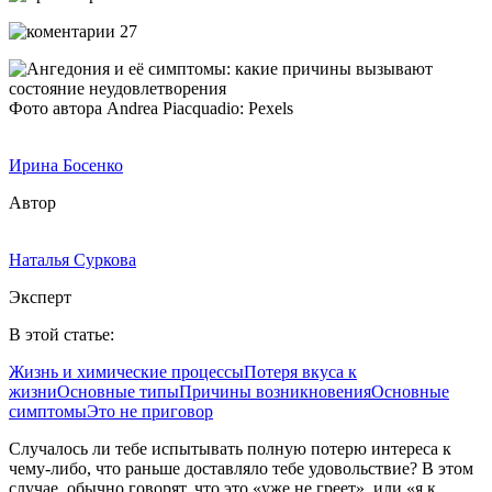
27
Фото автора Andrea Piacquadio: Pexels
Ирина Босенко
Автор
Наталья Суркова
Эксперт
В этой статье:
Жизнь и химические процессы
Потеря вкуса к
жизни
Основные типы
Причины возникновения
Основные
симптомы
Это не приговор
Случалось ли тебе испытывать полную потерю интереса к
чему-либо, что раньше доставляло тебе удовольствие? В этом
случае, обычно говорят, что это «уже не греет», или «я к