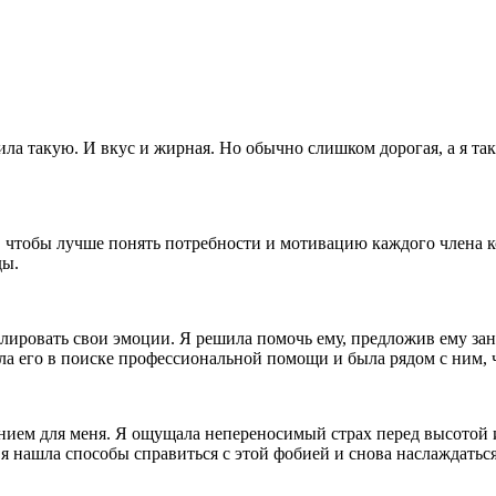
пила такую. И вкус и жирная. Но обычно слишком дорогая, а я т
 чтобы лучше понять потребности и мотивацию каждого члена к
ды.
олировать свои эмоции. Я решила помочь ему, предложив ему за
ла его в поиске профессиональной помощи и была рядом с ним, 
анием для меня. Я ощущала непереносимый страх перед высотой и
 нашла способы справиться с этой фобией и снова наслаждатьс