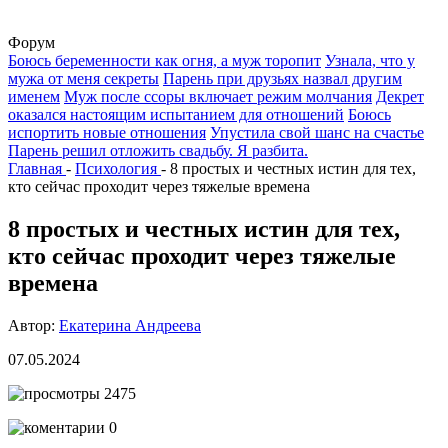
Форум
Боюсь беременности как огня, а муж торопит
Узнала, что у
мужа от меня секреты
Парень при друзьях назвал другим
именем
Муж после ссоры включает режим молчания
Декрет
оказался настоящим испытанием для отношений
Боюсь
испортить новые отношения
Упустила свой шанс на счастье
Парень решил отложить свадьбу. Я разбита.
Главная
-
Психология
-
8 простых и честных истин для тех,
кто сейчас проходит через тяжелые времена
8 простых и честных истин для тех,
кто сейчас проходит через тяжелые
времена
Автор:
Екатерина Андреева
07.05.2024
2475
0