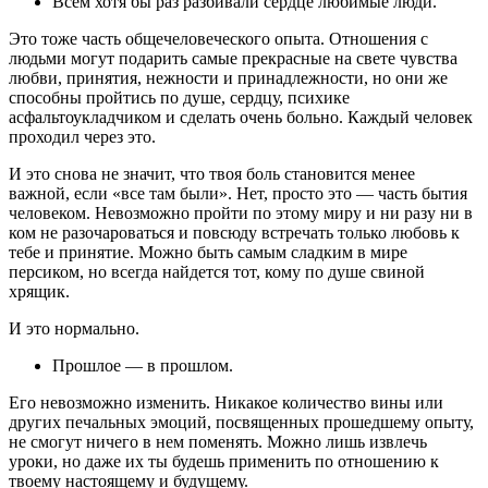
Всем хотя бы раз разбивали сердце любимые люди.
Это тоже часть общечеловеческого опыта. Отношения с
людьми могут подарить самые прекрасные на свете чувства
любви, принятия, нежности и принадлежности, но они же
способны пройтись по душе, сердцу, психике
асфальтоукладчиком и сделать очень больно. Каждый человек
проходил через это.
И это снова не значит, что твоя боль становится менее
важной, если «все там были». Нет, просто это ― часть бытия
человеком. Невозможно пройти по этому миру и ни разу ни в
ком не разочароваться и повсюду встречать только любовь к
тебе и принятие. Можно быть самым сладким в мире
персиком, но всегда найдется тот, кому по душе свиной
хрящик.
И это нормально.
Прошлое ― в прошлом.
Его невозможно изменить. Никакое количество вины или
других печальных эмоций, посвященных прошедшему опыту,
не смогут ничего в нем поменять. Можно лишь извлечь
уроки, но даже их ты будешь применить по отношению к
твоему настоящему и будущему.