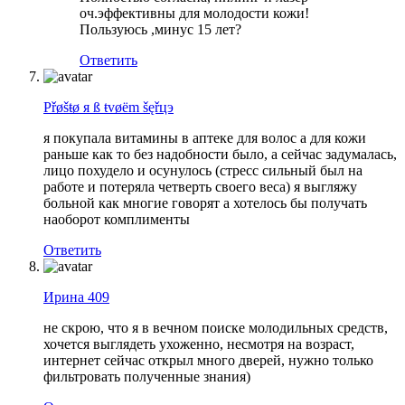
оч.эффективны для молодости кожи!
Пользуюсь ,минус 15 лет?
Ответить
Přøšŧø я ß ŧvøёm šęřцэ
я покупала витамины в аптеке для волос а для кожи
раньше как то без надобности было, а сейчас задумалась,
лицо похудело и осунулось (стресс сильный был на
работе и потеряла четверть своего веса) я выгляжу
больной как многие говорят а хотелось бы получать
наоборот комплименты
Ответить
Ирина 409
не скрою, что я в вечном поиске молодильных средств,
хочется выглядеть ухоженно, несмотря на возраст,
интернет сейчас открыл много дверей, нужно только
фильтровать полученные знания)