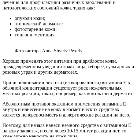
лечения или профилактики различных заболеваний и
патологических состояний кожи, таких как:
опухоли кожи;
атопический дерматит;
фотостарение кожи;
гиперпигментация;
Фото автора Anna Shvets: Pexels
Хорошо применять этот витамин при дряблости кожи,
преждевременном увядании кожи лица, себорее, вульгарных и
розовых угрях и других дерматозах.
При использовании чистого (изолированного) витамина Е в
обычной концентрации существует риск нежелательных
местных реакций, таких, например, как контактный дерматит.
Абсолютным противопоказанием применения витамина Е
внутрь и нанесение на кожу в косметических средствах
является непереносимость и аллергические реакции на него.
Поэтому, для начала нанеси немного средства с витамином Е
на кожу запястья, и если через 10-15 минут реакции нет, то
крем можно наносить на кожу лица.