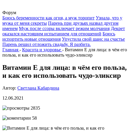
Форум
Боюсь беременности как огня, а муж торопит
Узнала, что у
мужа от меня секреты
Парень при друзьях назвал другим
именем
Муж после ссоры включает режим молчания
Декрет
оказался настоящим испытанием для отношений
Боюсь
испортить новые отношения
Упустила свой шанс на счастье
Парень решил отложить свадьбу. Я разбита.
Главная
-
Красота и здоровье
-
Витамин Е для лица: в чём его
польза, и как его использовать чудо-эликсир
Витамин Е для лица: в чём его польза,
и как его использовать чудо-эликсир
Автор:
Светлана Кабардина
12.06.2021
2835
58