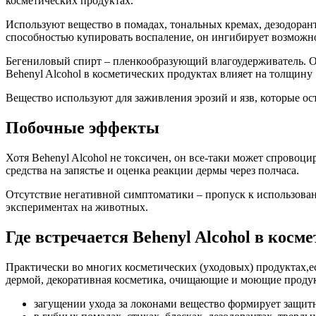
косметических продуктах.
Используют вещество в помадах, тональных кремах, дезодорант
способностью купировать воспаление, он ингибирует возможно
Бегениловый спирт – пленкообразующий влагоудерживатель. О
Behenyl Alcohol в косметических продуктах влияет на толщину
Вещество используют для заживления эрозий и язв, которые ост
Побочные эффекты
Хотя Behenyl Alcohol не токсичен, он все-таки может спровоц
средства на запястье и оценка реакции дермы через полчаса.
Отсутствие негативной симптоматики – пропуск к использован
экспериментах на животных.
Где встречается Behenyl Alcohol в косм
Практически во многих косметических (уходовых) продуктах,есл
дермой, декоративная косметика, очищающие и моющие продук
загущении ухода за локонами вещество формирует защитн