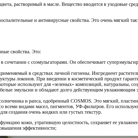
цвета, растворимый в масле. Вещество вводится в уходовые сред
воспалительные и антивирусные свойства. Это очень мягкий так
нные свойства. Это:
) в сочетании с соэмульгаторами. Он обеспечивает суперэмульги
рименяемый в средствах личной гигиены. Ингредиент раститель
уктуры локонов. При введении в косметический продукт гаранти
торые используют для «зеленых» композиций, натуральны, соз
нь белые эмульсии и обладают долго действующим увлажняющим
дсолнечника и рапса, одобренный COSMOS. Это мягкий, пластинч
о всеми видами масел, пигментов, УФ-фильтров. Его используют
для создания очень жидких или густых текстур.
 функцию кожи, утратившую целостность, сохраняет ее увлажнен
повышения эффективности;