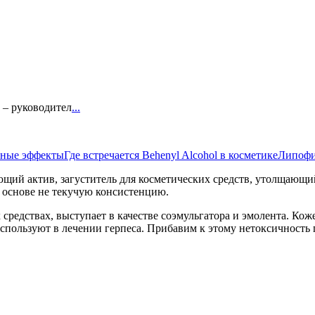
6 – руководител
...
ные эффекты
Где встречается Behenyl Alcohol в косметике
Липофи
ющий актив, загуститель для косметических средств, утолщающи
й основе не текучую консистенцию.
средствах, выступает в качестве соэмульгатора и эмолента. Кож
спользуют в лечении герпеса. Прибавим к этому нетоксичность п