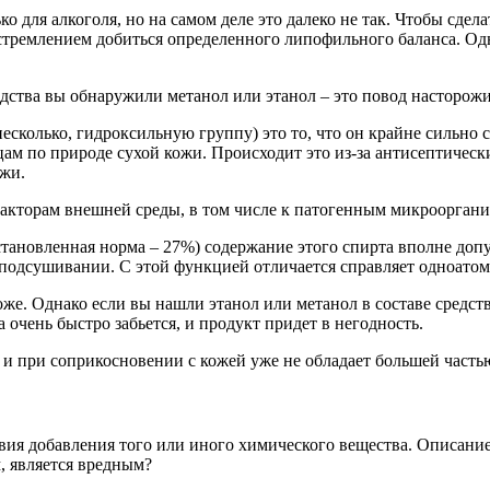
 для алкоголя, но на самом деле это далеко не так. Чтобы сдел
ремлением добиться определенного липофильного баланса. Однак
едства вы обнаружили метанол или этанол – это повод насторожи
несколько, гидроксильную группу) это то, что он крайне сильн
цам по природе сухой кожи. Происходит это из-за антисептичес
жи.
факторам внешней среды, в том числе к патогенным микроорган
установленная норма – 27%) содержание этого спирта вполне доп
 подсушивании. С этой функцией отличается справляет одноато
же. Однако если вы нашли этанол или метанол в составе средст
а очень быстро забьется, и продукт придет в негодность.
 и при соприкосновении с кожей уже не обладает большей часть
ствия добавления того или иного химического вещества. Описани
, является вредным?