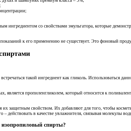
ых духах и шампунях премиум класса – 5%;
;
концентрации;
ным ингредиентом со свойствами эмульгатора, которые демонст
 показаний к его применению не существует. Это фоновый проду
 спиртами
 встречаться такой ингредиент как гликоль. Использоваться данн
ах, является пропиленгликолем, который относится к поливален
 их защитным свойством. Их добавляют для того, чтобы космети
о – действовать в качестве увлажнителя, связывая молекулы вод
и изопропиловый спирты?