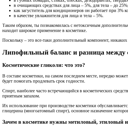
в губных помадах, стиках, блесках, дезодорантах, тверд
в очищающих средствах для лица – 5%, для тела – до 25%
как загуститель для кондиционеров он работает при 3% 
в качестве увлажнителя для лица и тела – 5%.
Таким образом, ты познакомилась с нетоксичным дополнитель
находит широкое применение в косметике.
Поскольку – это все-таки дополнительный компонент, никаких
Липофильный баланс и разница между
Косметические гликоли: что это?
В cоставе косметики, на самом последнем месте, нередко может
будет помогать продлевать срок годности.
Спирт, наиболее часто встречающийся в косметических средств
приятным запахом.
Их использование при производстве косметики обуславливается
глицерина (многоатомный спирт), основное назначение которог
Зачем в косметике нужны метиловый, этиловый 