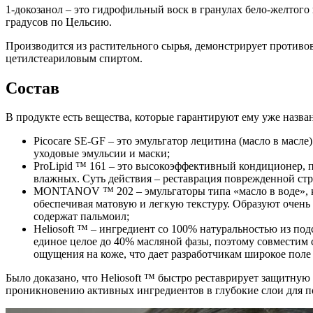
1-докозанол – это гидрофильный воск в гранулах бело-желтого 
градусов по Цельсию.
Производится из растительного сырья, демонстрирует противо
цетилстеариловым спиртом.
Состав
В продукте есть вещества, которые гарантируют ему уже назва
Picocare SE-GF – это эмульгатор лецитина (масло в масле
уходовые эмульсии и маски;
ProLipid ™ 161 – это высокоэффективный кондиционер, п
влажных. Суть действия – реставрация поврежденной стр
MONTANOV ™ 202 – эмульгаторы типа «масло в воде», ко
обеспечивая матовую и легкую текстуру. Образуют оче
содержат пальмоил;
Heliosoft ™ – ингредиент со 100% натуральностью из по
единое целое до 40% масляной фазы, поэтому совместим с
ощущения на коже, что дает разработчикам широкое поле 
Было доказано, что Heliosoft ™ быстро реставрирует защитную
проникновению активных ингредиентов в глубокие слои для 