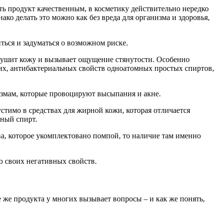
ать продукт качественным, в косметику действительно нередко
о делать это можно как без вреда для организма и здоровья,
ться и задуматься о возможном риске.
о сушит кожу и вызывает ощущение стянутости. Особенно
ких, антибактериальных свойств одноатомных простых спиртов,
измам, которые провоцируют высыпания и акне.
устимо в средствах для жирной кожи, которая отличается
мный спирт.
ва, которое укомплектовано помпой, то наличие там именно
ю своих негативных свойств.
е же продукта у многих вызывает вопросы – и как же понять,