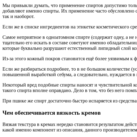
Мы привыкли думать, что применение спиртов допустимо только
добавляют именно спирты. Их применение часто обусловлено ст
так и наоборот.
Если же в списке ингредиентов на этикетке косметического ср
Самое неприятное в одноатомном спирте (содержит одну, а не 
тщательно его искать в составе советуют именно обладательни
которые буквально разрушают естественный липидный слой ко
Из-за этого кожный покров становится ещё более уязвимым к 
Если же разбираться подробнее, то в не большом количестве (
повышенной выработкой себума, а следовательно, нуждается в
Некоторый вред подобные спирты наносят и чувствительной ко
такого спирта вполне оправдано. Дело в том, что без него помп
При пшике же спирт достаточно быстро испаряется из средства
Чем обеспечивается вязкость кремов
Вязкая текстура в кремах нередко становится результатом дей
какой именно компонент из описания, данного производителем