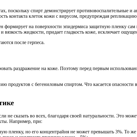
ах, поскольку спирт демонстрирует противовоспалительные и ан
сть контакта клеток кожи с вирусом, предупреждая репликацию 
н формирует на поверхности эпидермиса защитную пленку сам 
 и вязкость жидкости, придает гладкость коже, исключает ощущ
аются после герпеса.
ировать раздражение на коже. Поэтому перед первым использован
ию продуктов с бегениловым спиртом. Что касается опасности 
етике
и не сказать во всех, благодаря своей натуральности. Это может
ты. Например, при:
ую пленку, но его концентрайия не может превышать 3%. То же с