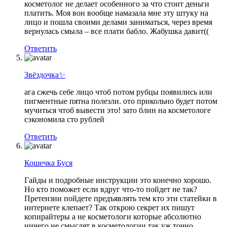
косметолог не делает особенного за что стоит деньги
платить. Моя вон вообще намазала мне эту штуку на
лицо и пошла своими делами заниматься, через время
вернулась смыла – все плати бабло. Жабушка давит((
Ответить
Звёздочка✨
ага сжечь себе лицо чтоб потом рубцы появились или
пигментные пятна полезли. ото прикольно будет потом
мучиться чтоб вывести это! зато блин на косметологе
сэкономила сто рублей
Ответить
Кошечка Буся
Гайды и подробные инструкции это конечно хорошо.
Но кто поможет если вдруг что-то пойдет не так?
Претензии пойдете предъявлять тем кто эти статейки в
интернете клепает? Так открою секрет их пишут
копирайтеры а не косметологи которые абсолютно
ничего не смыслят в косметологии так уж точно.