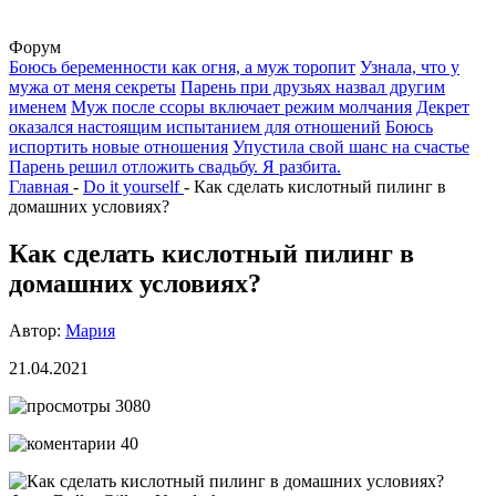
Форум
Боюсь беременности как огня, а муж торопит
Узнала, что у
мужа от меня секреты
Парень при друзьях назвал другим
именем
Муж после ссоры включает режим молчания
Декрет
оказался настоящим испытанием для отношений
Боюсь
испортить новые отношения
Упустила свой шанс на счастье
Парень решил отложить свадьбу. Я разбита.
Главная
-
Do it yourself
-
Как сделать кислотный пилинг в
домашних условиях?
Как сделать кислотный пилинг в
домашних условиях?
Автор:
Мария
21.04.2021
3080
40