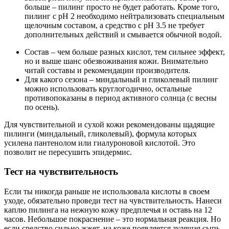
больше – пилинг просто не будет работать. Кроме того,
пилинг с pH 2 необходимо нейтрализовать специальным
щелочным составом, а средство с pH 3.5 не требует
дополнительных действий и смывается обычной водой.
Состав – чем больше разных кислот, тем сильнее эффект,
но и выше шанс обезвоживания кожи. Внимательно
читай составы и рекомендации производителя.
Для какого сезона – миндальный и гликолевый пилинг
можно использовать круглогодично, остальные
противопоказаны в период активного солнца (с весны
по осень).
Для чувствительной и сухой кожи рекомендованы щадящие
пилинги (миндальный, гликолевый), формула которых
усилена пантенолом или гиалуроновой кислотой. Это
позволит не пересушить эпидермис.
Тест на чувствительность
Если ты никогда раньше не использовала кислоты в своем
уходе, обязательно проведи тест на чувствительность. Нанеси
каплю пилинга на нежную кожу предплечья и оставь на 12
часов. Небольшое покраснение – это нормальная реакция. Но
если средство сильно жжет, на коже появляется зудящая сыпь,