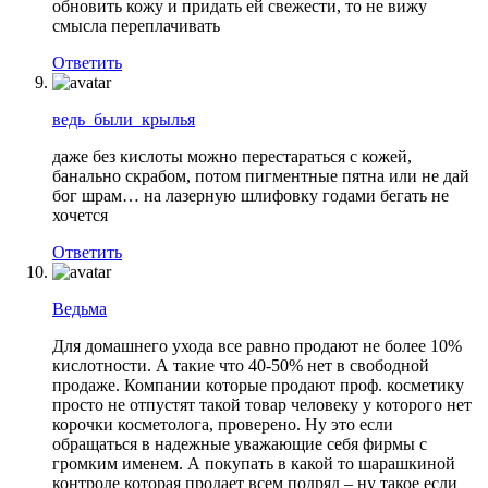
обновить кожу и придать ей свежести, то не вижу
смысла переплачивать
Ответить
ведь_были_крылья
даже без кислоты можно перестараться с кожей,
банально скрабом, потом пигментные пятна или не дай
бог шрам… на лазерную шлифовку годами бегать не
хочется
Ответить
Ведьма
Для домашнего ухода все равно продают не более 10%
кислотности. А такие что 40-50% нет в свободной
продаже. Компании которые продают проф. косметику
просто не отпустят такой товар человеку у которого нет
корочки косметолога, проверено. Ну это если
обращаться в надежные уважающие себя фирмы с
громким именем. А покупать в какой то шарашкиной
контроле которая продает всем подряд – ну такое если