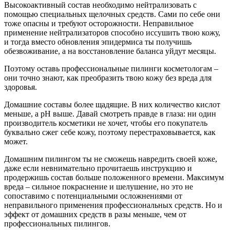
Высокоактивный состав необходимо нейтрализовать с
помощью специальных щелочных средств. Сами по себе они
тоже опасны и требуют осторожности. Неправильное
применение нейтрализаторов способно иссушить твою кожу,
и тогда вместо обновления эпидермиса ты получишь
обезвоживание, а на восстановление баланса уйдут месяцы.
Поэтому оставь профессиональные пилинги косметологам –
они точно знают, как преобразить твою кожу без вреда для
здоровья.
Домашние составы более щадящие. В них количество кислот
меньше, а pH выше. Давай смотреть правде в глаза: ни один
производитель косметики не хочет, чтобы его покупатель
буквально сжег себе кожу, поэтому перестраховывается, как
может.
Домашним пилингом ты не сможешь навредить своей коже,
даже если невнимательно прочитаешь инструкцию и
продержишь состав больше положенного времени. Максимум
вреда – сильное покраснение и шелушение, но это не
сопоставимо с потенциальными осложнениями от
неправильного применения профессиональных средств. Но и
эффект от домашних средств в разы меньше, чем от
профессиональных пилингов.