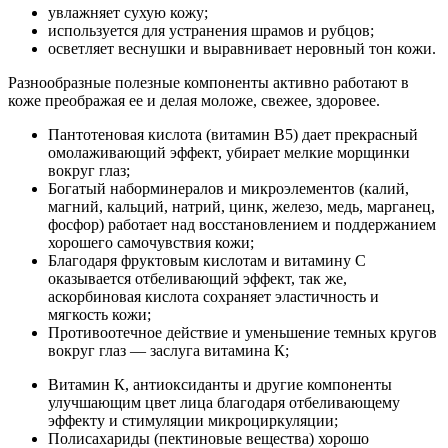
увлажняет сухую кожу;
используется для устранения шрамов и рубцов;
осветляет веснушки и выравнивает неровный тон кожи.
Разнообразные полезные компоненты активно работают в
коже преображая ее и делая моложе, свежее, здоровее.
Пантотеновая кислота (витамин В5) дает прекрасный
омолаживающий эффект, убирает мелкие морщинки
вокруг глаз;
Богатый наборминералов и микроэлементов (калий,
магний, кальций, натрий, цинк, железо, медь, марганец,
фосфор) работает над восстановлением и поддержанием
хорошего самочувствия кожи;
Благодаря фруктовым кислотам и витамину С
оказывается отбеливающий эффект, так же,
аскорбиновая кислота сохраняет эластичность и
мягкость кожи;
Противоотечное действие и уменьшение темных кругов
вокруг глаз — заслуга витамина К;
Витамин К, антиоксиданты и другие компоненты
улучшающим цвет лица благодаря отбеливающему
эффекту и стимуляции микроциркуляции;
Полисахариды (пектиновые вещества) хорошо