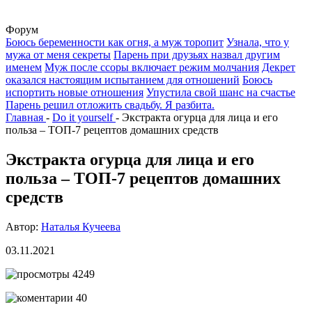
Форум
Боюсь беременности как огня, а муж торопит
Узнала, что у
мужа от меня секреты
Парень при друзьях назвал другим
именем
Муж после ссоры включает режим молчания
Декрет
оказался настоящим испытанием для отношений
Боюсь
испортить новые отношения
Упустила свой шанс на счастье
Парень решил отложить свадьбу. Я разбита.
Главная
-
Do it yourself
-
Экстракта огурца для лица и его
польза – ТОП-7 рецептов домашних средств
Экстракта огурца для лица и его
польза – ТОП-7 рецептов домашних
средств
Автор:
Наталья Кучеева
03.11.2021
4249
40