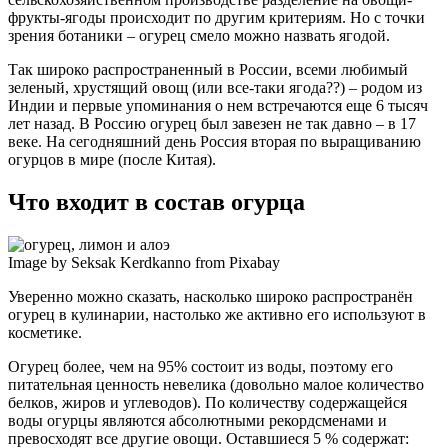
фрукты-ягоды происходит по другим критериям. Но с точки
зрения ботаники – огурец смело можно назвать ягодой.
Так широко распространенный в России, всеми любимый
зеленый, хрустящий овощ (или все-таки ягода??) – родом из
Индии и первые упоминания о нем встречаются еще 6 тысяч
лет назад. В Россию огурец был завезен не так давно – в 17
веке. На сегодняшний день Россия вторая по выращиванию
огурцов в мире (после Китая).
Что входит в состав огурца
Image by Seksak Kerdkanno from Pixabay
Уверенно можно сказать, насколько широко распространён
огурец в кулинарии, настолько же активно его используют в
косметике.
Огурец более, чем на 95% состоит из воды, поэтому его
питательная ценность невелика (довольно малое количество
белков, жиров и углеводов). По количеству содержащейся
воды огурцы являются абсолютными рекордсменами и
превосходят все другие овощи. Оставшиеся 5 % содержат: