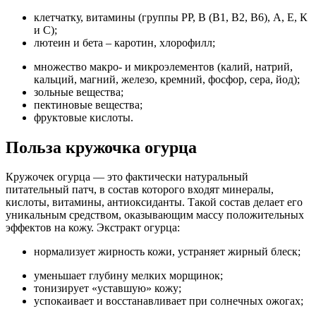
клетчатку, витамины (группы РР, В (В1, В2, В6), А, Е, К
и С);
лютеин и бета – каротин, хлорофилл;
множество макро- и микроэлементов (калий, натрий,
кальций, магний, железо, кремний, фосфор, сера, йод);
зольные вещества;
пектиновые вещества;
фруктовые кислоты.
Польза кружочка огурца
Кружочек огурца — это фактически натуральный
питательный патч, в состав которого входят минералы,
кислоты, витамины, антиоксиданты. Такой состав делает его
уникальным средством, оказывающим массу положительных
эффектов на кожу. Экстракт огурца:
нормализует жирность кожи, устраняет жирный блеск;
уменьшает глубину мелких морщинок;
тонизирует «уставшую» кожу;
успокаивает и восстанавливает при солнечных ожогах;