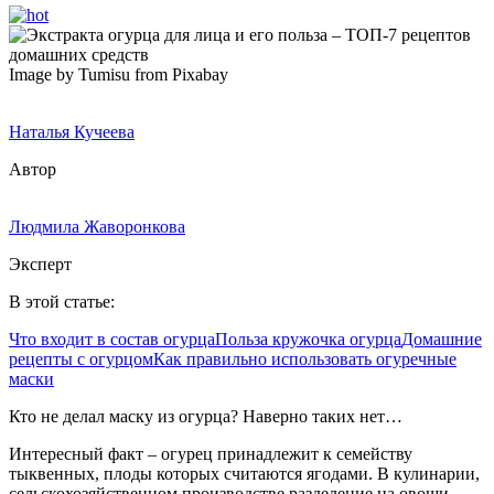
Image by Tumisu from Pixabay
Наталья Кучеева
Автор
Людмила Жаворонкова
Эксперт
В этой статье:
Что входит в состав огурца
Польза кружочка огурца
Домашние
рецепты с огурцом
Как правильно использовать огуречные
маски
Кто не делал маску из огурца? Наверно таких нет…
Интересный факт – огурец принадлежит к семейству
тыквенных, плоды которых считаются ягодами. В кулинарии,
сельскохозяйственном производстве разделение на овощи-