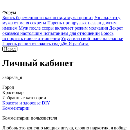
Форум
Боюсь беременности как огня, а муж торопит
Узнала, что у
мужа от меня секреты
Парень при друзьях назвал другим
именем
Муж после ссоры включает режим молчания
Декрет
оказался настоящим испытанием для отношений
Боюсь
испортить новые отношения
Упустила свой шанс на счастье
Парень решил отложить свадьбу. Я разбита.
Назад
Личный кабинет
Забрела_я
Город
Краснодар
Избранные категории
Красота и здоровье
DIY
Комментарии
Комментарии пользователя
Любовь это конечно мощная штука, словно наркотик, я вобще