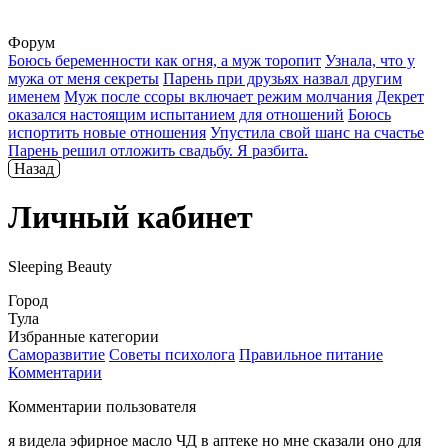
Форум
Боюсь беременности как огня, а муж торопит
Узнала, что у
мужа от меня секреты
Парень при друзьях назвал другим
именем
Муж после ссоры включает режим молчания
Декрет
оказался настоящим испытанием для отношений
Боюсь
испортить новые отношения
Упустила свой шанс на счастье
Парень решил отложить свадьбу. Я разбита.
Назад
Личный кабинет
Sleeping Beauty
Город
Тула
Избранные категории
Саморазвитие
Советы психолога
Правильное питание
Комментарии
Комментарии пользователя
я видела эфирное масло ЧД в аптеке но мне сказали оно для