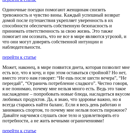
Одиночные поездки помогают женщинам снизить
тревожность и чувство вины. Каждый успешный возврат
домой после путешествия укрепляет уверенность в их
способности обеспечить собственную безопасность и
принимать ответственность за свою жизнь. Это также
помогает им осознать, что не все в мире являются угрозой, и
что они могут доверять собственной интуиции и
наблюдательности.
перейти к статье
Может, наконец, в мире появится диета, которая позволит мне
есть все, что я хочу, и при этом оставаться стройной? Но нет,
вместо этого нам говорят: “Не ешь после шести вечера”, “Не
переедай”, “Ограничь потребление сладкого”. Честно говоря,
я не понимаю, почему мне нельзя много есть. Ведь это такое
наслаждение – попробовать новые блюда, насладиться вкусом
любимых продуктов. Да, я знаю, что здоровье важно, но я
всегда стараюсь найти баланс. Если я весь день работаю и
занимаюсь спортом, то почему мне нельзя поесть пирожное?
Давайте научимся слушать свое тело и удовлетворять его
потребности, а не жить вечными ограничениями!
перейти к статье