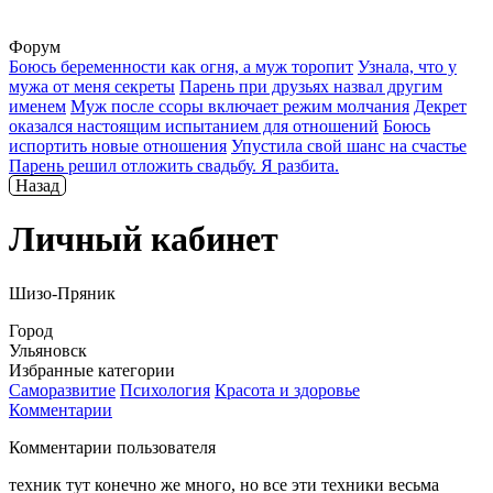
Форум
Боюсь беременности как огня, а муж торопит
Узнала, что у
мужа от меня секреты
Парень при друзьях назвал другим
именем
Муж после ссоры включает режим молчания
Декрет
оказался настоящим испытанием для отношений
Боюсь
испортить новые отношения
Упустила свой шанс на счастье
Парень решил отложить свадьбу. Я разбита.
Назад
Личный кабинет
Шизо-Пряник
Город
Ульяновск
Избранные категории
Саморазвитие
Психология
Красота и здоровье
Комментарии
Комментарии пользователя
техник тут конечно же много, но все эти техники весьма