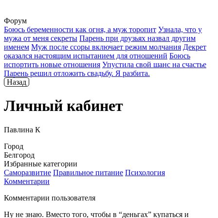
Форум
Боюсь беременности как огня, а муж торопит
Узнала, что у
мужа от меня секреты
Парень при друзьях назвал другим
именем
Муж после ссоры включает режим молчания
Декрет
оказался настоящим испытанием для отношений
Боюсь
испортить новые отношения
Упустила свой шанс на счастье
Парень решил отложить свадьбу. Я разбита.
Назад
Личный кабинет
Павлина К
Город
Белгород
Избранные категории
Саморазвитие
Правильное питание
Психология
Комментарии
Комментарии пользователя
Ну не знаю. Вместо того, чтобы в “деньгах” купаться и