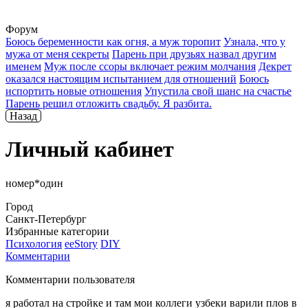
Форум
Боюсь беременности как огня, а муж торопит
Узнала, что у
мужа от меня секреты
Парень при друзьях назвал другим
именем
Муж после ссоры включает режим молчания
Декрет
оказался настоящим испытанием для отношений
Боюсь
испортить новые отношения
Упустила свой шанс на счастье
Парень решил отложить свадьбу. Я разбита.
Назад
Личный кабинет
номер*один
Город
Санкт-Петербург
Избранные категории
Психология
ееStory
DIY
Комментарии
Комментарии пользователя
я работал на стройке и там мои коллеги узбеки варили плов в