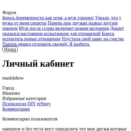
Форум
Боюсь беременности как огня, а муж торопит
Узнала, что у
мужа от меня секреты
Парень при друзьях назвал другим
именем
Муж после ссоры включает режим молчания
Декрет
оказался настоящим испытанием для отношений
Боюсь
испортить новые отношения
Упустила свой шанс на счастье
Парень решил отложить свадьбу. Я разбита.
Назад
Личный кабинет
mask|ishow
Город
Иваново
Избранные категории
Психология
DIY
ееStory
Комментарии
Комментарии пользователя
наверное и без теста могу определить что мои друзья которые