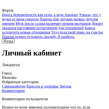
Форум
Боюсь беременности как огня, а муж торопит
Узнала, что у
мужа от меня секреты
Парень при друзьях назвал другим
именем
Муж после ссоры включает режим молчания
Декрет
оказался настоящим испытанием для отношений
Боюсь
испортить новые отношения
Упустила свой шанс на счастье
Парень решил отложить свадьбу. Я разбита.
Назад
Личный кабинет
Лика(вета)
Город
Иваново
Избранные категории
Саморазвитие
Красота и здоровье
Звезды
Комментарии
Комментарии пользователя
Нужно во всем замечать положительное что-то, если