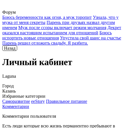
Форум
Боюсь беременности как огня, а муж торопит
Узнала, что у
мужа от меня секреты
Парень при друзьях назвал другим
именем
Муж после ссоры включает режим молчания
Декрет
оказался настоящим испытанием для отношений
Боюсь
испортить новые отношения
Упустила свой шанс на счастье
Парень решил отложить свадьбу. Я разбита.
Назад
Личный кабинет
Laguna
Город
Казань
Избранные категории
Саморазвитие
ееStory
Правильное питание
Комментарии
Комментарии пользователя
Есть люди которые всю жизнь перманентно пребывают в