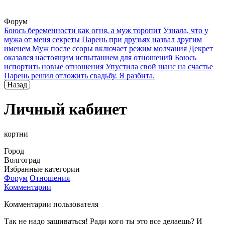
Форум
Боюсь беременности как огня, а муж торопит
Узнала, что у
мужа от меня секреты
Парень при друзьях назвал другим
именем
Муж после ссоры включает режим молчания
Декрет
оказался настоящим испытанием для отношений
Боюсь
испортить новые отношения
Упустила свой шанс на счастье
Парень решил отложить свадьбу. Я разбита.
Назад
Личный кабинет
кортни
Город
Волгоград
Избранные категории
Форум
Отношения
Комментарии
Комментарии пользователя
Так не надо зашиваться! Ради кого ты это все делаешь? И