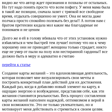
видно же что автор ждет признания и похвалы от остальных.
Но тут надо понять просто что всем пофигу. У меня мама была
в такой же позиции, сначала лазит с тряпкой все свободное
время, отдыхать совершенно не умеет. Она не могла даже
полчаса просто спокойно полежать без дела!! А потом нам с
братом претензии кидала мол какие мы благодарные не
понимаем и не ценим
Долго же я ей в голову вбивала что от этих установок нужно
избавляться и чем быстрей тем лучше! потому что ни к чему
хорошему они не приводят! женщина только страдает, никто
еще не умер от пыли на полу или нестиранной гардины!! все
должно быть в меру и адекватно я считаю
перейти к статье
Создание карты желаний – это вдохновляющая деятельность,
которая позволяет мне визуализировать свои мечты и
построить конкретный план действий для их достижения.
Каждый раз, когда я добавляю новый элемент на карту, я
ощущаю энергию и возбуждение, представляя себе, как эти
желания становятся реальностью. Весь процесс составления
карты желаний наполнен надеждой, оптимизмом и верой в
свои возможности. Это не только увлекательно, но и
мотивирует меня действовать и стремиться к своим целям.