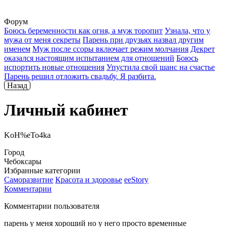
Форум
Боюсь беременности как огня, а муж торопит
Узнала, что у
мужа от меня секреты
Парень при друзьях назвал другим
именем
Муж после ссоры включает режим молчания
Декрет
оказался настоящим испытанием для отношений
Боюсь
испортить новые отношения
Упустила свой шанс на счастье
Парень решил отложить свадьбу. Я разбита.
Назад
Личный кабинет
KoH%eTo4ka
Город
Чебоксары
Избранные категории
Саморазвитие
Красота и здоровье
ееStory
Комментарии
Комментарии пользователя
парень у меня хороший но у него просто временные