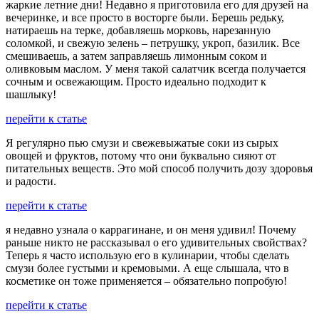
жаркие летние дни! Недавно я приготовила его для друзей на
вечеринке, и все просто в восторге были. Берешь редьку,
натираешь на терке, добавляешь морковь, нарезанную
соломкой, и свежую зелень – петрушку, укроп, базилик. Все
смешиваешь, а затем заправляешь лимонным соком и
оливковым маслом. У меня такой салатчик всегда получается
сочным и освежающим. Просто идеально подходит к
шашлыку!
перейти к статье
Я регулярно пью смузи и свежевыжатые соки из сырых
овощей и фруктов, потому что они буквально сияют от
питательных веществ. Это мой способ получить дозу здоровья
и радости.
перейти к статье
я недавно узнала о каррагинане, и он меня удивил! Почему
раньше никто не рассказывал о его удивительных свойствах?
Теперь я часто использую его в кулинарии, чтобы сделать
смузи более густыми и кремовыми. А еще слышала, что в
косметике он тоже применяется – обязательно попробую!
перейти к статье