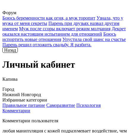
Форум
Боюсь беременности как огня, а муж торопит
Узнала, что у
мужа от меня секреты
Парень при друзьях назвал другим
именем
Муж после ссоры включает режим молчания
Декрет
оказался настоящим испытанием для отношений
Боюсь
испортить новые отношения
Упустила свой шанс на счастье
Парень решил отложить свадьбу. Я разбита.
Назад
Личный кабинет
Капива
Город
Нижний Новгород
Избранные категории
Правильное питание
Саморазвитие
Психология
Комментарии
Комментарии пользователя
любая манипуляция с кожей подразумевает воздействие, чем