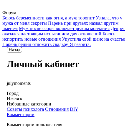
Форум
Боюсь беременности как огня, а муж торопит
Узнала, что у
мужа от меня секреты
Парень при друзьях назвал другим
именем
Муж после ссоры включает режим молчания
Декрет
оказался настоящим испытанием для отношений
Боюсь
испортить новые отношения
Упустила свой шанс на счастье
Парень решил отложить свадьбу. Я разбита.
Назад
Личный кабинет
julymoments
Город
Ижевск
Избранные категории
Советы психолога
Отношения
DIY
Комментарии
Комментарии пользователя