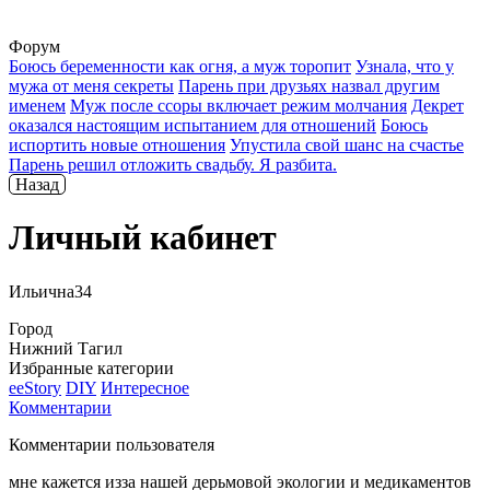
Форум
Боюсь беременности как огня, а муж торопит
Узнала, что у
мужа от меня секреты
Парень при друзьях назвал другим
именем
Муж после ссоры включает режим молчания
Декрет
оказался настоящим испытанием для отношений
Боюсь
испортить новые отношения
Упустила свой шанс на счастье
Парень решил отложить свадьбу. Я разбита.
Назад
Личный кабинет
Ильична34
Город
Нижний Тагил
Избранные категории
ееStory
DIY
Интересное
Комментарии
Комментарии пользователя
мне кажется изза нашей дерьмовой экологии и медикаментов