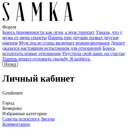
Форум
Боюсь беременности как огня, а муж торопит
Узнала, что у
мужа от меня секреты
Парень при друзьях назвал другим
именем
Муж после ссоры включает режим молчания
Декрет
оказался настоящим испытанием для отношений
Боюсь
испортить новые отношения
Упустила свой шанс на счастье
Парень решил отложить свадьбу. Я разбита.
Назад
Личный кабинет
Gentlemen
Город
Кемерово
Избранные категории
Советы психолога
Звезды
Комментарии