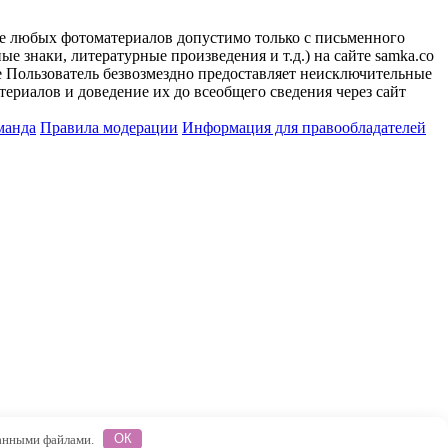
ие любых фотоматериалов допустимо только с письменного
 знаки, литературные произведения и т.д.) на сайте samka.co
 Пользователь безвозмездно предоставляет неисключительные
ериалов и доведение их до всеобщего сведения через сайт
манда
Правила модерации
Информация для правообладателей
 данными файлами.
ОК