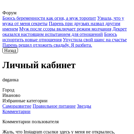
Форум
Боюсь беременности как огня, а муж торопит
Узнала, что у
мужа от меня секреты
Парень при друзьях назвал другим
именем
Муж после ссоры включает режим молчания
Декрет
оказался настоящим испытанием для отношений
Боюсь
испортить новые отношения
Упустила свой шанс на счастье
Парень решил отложить свадьбу. Я разбита.
Назад
Личный кабинет
dяgaнка
Город
Иваново
Избранные категории
Саморазвитие
Правильное питание
Звезды
Комментарии
Комментарии пользователя
Жаль, что Instagram ссылки здесь у меня не открылись,