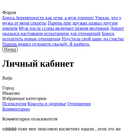
Форум
Боюсь беременности как огня, а муж торопит
Узнала, что у
мужа от меня секреты
Парень при друзьях назвал другим
именем
Муж после ссоры включает режим молчания
Декрет
оказался настоящим испытанием для отношений
Боюсь
испортить новые отношения
Упустила свой шанс на счастье
Парень решил отложить свадьбу. Я разбита.
Назад
Личный кабинет
Baiju
Город
Иваново
Избранные категории
Психология
Красота и здоровье
Отношения
Комментарии
Комментарии пользователя
пфффф тоже мне люксовую косметику нашли , avon это же