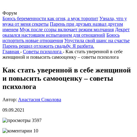
Форум
Боюсь беременности как огня, а муж торопит
Узнала, что у
мужа от меня секреты
Парень при друзьях назвал другим
именем
Муж после ссоры включает режим молчания
Декрет
оказался настоящим испытанием для отношений
Боюсь
испортить новые отношения
Упустила свой шанс на счастье
Парень решил отложить свадьбу. Я разбита.
Главная
-
Советы психолога
-
Как стать уверенной в себе
женщиной и повысить самооценку – советы психолога
Как стать уверенной в себе женщиной
и повысить самооценку – советы
психолога
Автор:
Анастасия Соколова
09.09.2021
3597
10