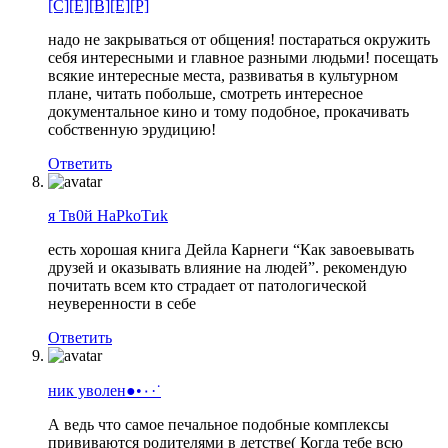
[C][E][B][E][P]
надо не закрываться от общения! постараться окружить
себя интересными и главное разными людьми! посещать
всякие интересные места, развиватья в культурном
плане, читать побольше, смотреть интересное
документальное кино и тому подобное, прокачивать
собственную эрудицию!
Ответить
я Тв0й НаРkоТиk
есть хорошая книга Дейла Карнеги “Как завоевывать
друзей и оказывать влияние на людей”. рекомендую
почитать всем кто страдает от патологической
неуверенности в себе
Ответить
ник уволен●•٠·˙
А ведь что самое печальное подобные комплексы
прививаются родителями в детстве( Когда тебе всю