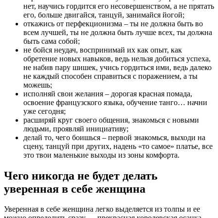
нет, научись гордится его несовершенством, а не прятать
его, больше двигайся, танцуй, занимайся йогой;
откажись от перфекционизма – ты не должна быть во
всем лучшей, ты не должна быть лучше всех, ты должна
быть сама собой;
не бойся неудач, воспринимай их как опыт, как
обретение новых навыков, ведь нельзя добиться успеха,
не набив пару шишек, учись гордиться ими, ведь далеко
не каждый способен справиться с поражением, а ты
можешь;
исполняй свои желания – дорогая красная помада,
освоение французского языка, обучение танго… начни
уже сегодня;
расширяй круг своего общения, знакомься с новыми
людьми, проявляй инициативу;
делай то, чего боишься – первой знакомься, выходи на
сцену, танцуй при других, надень «то самое» платье, все
это твои маленькие выходы из зоны комфорта.
Чего никогда не будет делать
уверенная в себе женщина
Уверенная в себе женщина легко выделяется из толпы и ее
можно определить сразу — прекрасная королевская осанка,