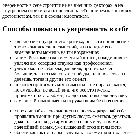
Уверенность в себе строится не на внешних факторах, а на
внутреннем позитивом отношении к себе, причем как к своим
достоинствам, так и к своим недостаткам.
Способы повысить уверенность в себе
«выключи» внутреннего критика, он – это воплощение
твоих комплексов и сомнений, и на каждое его
замечание ты можешь найти возражение;
занимайся саморазвитием, читай книги, находи новые
увлечения, совершенствуйся как профессионал;
учись хвалить себя каждый день, причем как за
большие, так и за маленькие победы, цени все, что ты
делаешь, тогда и другие это оценят;
не бойся принимать комплименты – не оправдывайся,
не смущайся, не делай вид, что все это пустяк,
принимай их с улыбкой, гордостью и благодарностью;
сама делай комплименты окружающим без стеснения;
«прокачивай» свою эмоциональность – разрешай себе
проявлять эмоции при других людях, смеяться, ругаться,
даже плакать, ведь гармония со своими чувствами
важнейший навык, уменьшающий стеснительность;
обрети контакт с телом – слушай, что ему приятно, а что