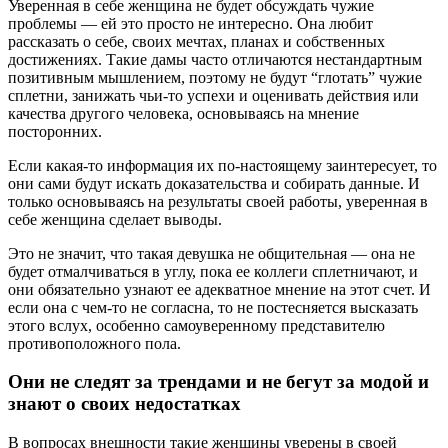
Уверенная в себе женщина не будет обсуждать чужие
проблемы — ей это просто не интересно. Она любит
рассказать о себе, своих мечтах, планах и собственных
достижениях. Такие дамы часто отличаются нестандартным
позитивным мышлением, поэтому не будут “глотать” чужие
сплетни, занижать чьи-то успехи и оценивать действия или
качества другого человека, основываясь на мнение
посторонних.
Если какая-то информация их по-настоящему заинтересует, то
они сами будут искать доказательства и собирать данные. И
только основываясь на результаты своей работы, уверенная в
себе женщина сделает выводы.
Это не значит, что такая девушка не общительная — она не
будет отмалчиваться в углу, пока ее коллеги сплетничают, и
они обязательно узнают ее адекватное мнение на этот счет. И
если она с чем-то не согласна, то не постесняется высказать
этого вслух, особенно самоуверенному представителю
противоположного пола.
Они не следят за трендами и не бегут за модой и
знают о своих недостатках
В вопросах внешности такие женщины уверены в своей