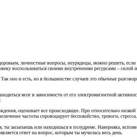
доровьем, личностные вопросы, неурядицы, можно решить, если 
овеку воспользоваться своими внутренними ресурсами – силой 
 Так оно и есть, но в большинстве случаев это обычные разговор
находиться мозг в зависимости от его электромагнитной активнос
:
уждения, оценивает все происходящее. При относительно низкой ч
личение частоты спровоцирует беспокойство, тревоги, стресса.
 ты засыпаешь или находишься в полудреме. Наверняка, вспомн
является ответ на вопрос, которым ты мучилась весь день.