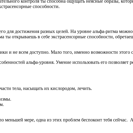
ательного контроля ты способна ощущать неясные образы, которы
кстрасенсорные способности.
его для достижения разных целей. На уровне альфа-ритма можн
итма ты открываешь в себе экстрасенсорные способности, обрета
тики и не всем доступно. Мало того, именно возможности этого
обенностей альфа-уровня. Умение использовать его позволяет 
части тела, насыщать их кислородом, лечить.
измы.
м.
 меньшей мере, одна из этих проблем беспокоит тебя сейчас. А