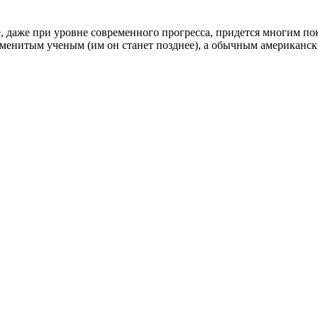
ые, даже при уровне современного прогресса, придется многим п
именитым ученым (им он станет позднее), а обычным американ