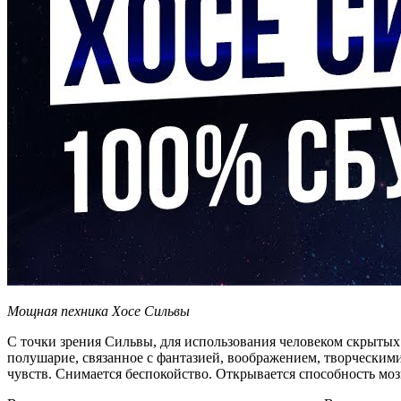
Мощная nехника Хосе Сильвы
С точки зрения Сильвы, для использования человеком скрытых 
полушарие, связанное с фантазией, воображением, творчески
чувств. Снимается беспокойство. Открывается способность моз