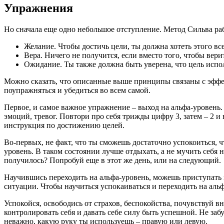
Упражнения
Но сначала еще одно небольшое отступление. Метод Сильва рабо
Желание. Чтобы достичь цели, ты должна хотеть этого все
Вера. Ничего не получится, если вместо того, чтобы верит
Ожидание. Ты также должна быть уверена, что цель испол
Можно сказать, что описанные выше принципы связаны с эффек
поупражняться и убедиться во всем самой.
Первое, и самое важное упражнение – выход на альфа-уровень. 
эмоций, тревог. Повтори про себя трижды цифру 3, затем – 2 и 
инструкция по достижению целей.
Во-первых, не факт, что ты сможешь достаточно успокоиться, ч
уровень. В таком состоянии лучше отдыхать, а не мучить себя
получилось? Попробуй еще в этот же день, или на следующий.
Научившись переходить на альфа-уровень, можешь приступать 
ситуации. Чтобы научиться успокаиваться и переходить на альф
Успокойся, освободись от страхов, беспокойства, почувствуй 
контролировать себя и давать себе силу быть успешной. Не забу
неважно, какую руку ты используешь – правую или левую.