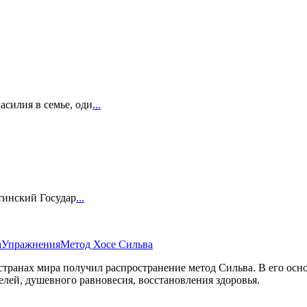
силия в семье, оди
...
тинский Государ
...
а
Упражнения
Метод Хосе Сильва
 странах мира получил распространение метод Сильва. В его ос
елей, душевного равновесия, восстановления здоровья.