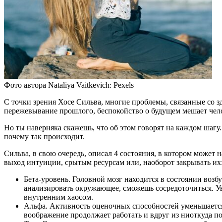
Фото автора Nataliya Vaitkevich: Pexels
С точки зрения Хосе Сильва, многие проблемы, связанные со з
пережевывание прошлого, беспокойство о будущем мешает чел
Но ты наверняка скажешь, что об этом говорят на каждом шагу.
почему так происходит.
Сильва, в свою очередь, описал 4 состояния, в котором может 
выход интуиции, срытым ресурсам или, наоборот закрывать их
Бета-уровень. Головной мозг находится в состоянии возб
анализировать окружающее, сможешь сосредоточиться. Уве
внутренним хаосом.
Альфа. Активность оценочных способностей уменьшается,
воображение продолжает работать и вдруг из ниоткуда по