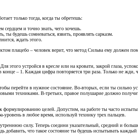
тает только тогда, когда ты обретешь:
м сердцем и точно знать, чего хочешь.
ь, ты будешь сомневаться, язвить, проявлять сарказм.
нится, ждать этого.
том плацебо – человек верит, что метод Сильва ему должен пом
Для этого устройся в кресле или на кровати, закрой глаза, успо
в конце – 1. Каждая цифра повторяется три раза. Только не жди, 
тобы перейти в нужное состояние. Во-вторых, если ты сильно уст
 новыми техниками. В-третьих, правое полушарие должно получит
к формулированию целей. Допустим, на работе ты часто испыты
а-уровень в любое время, используй технику трех пальцев.
внутреннюю силу. Теперь соедини указательный, средний и больш
дь добавить, что такое состояние ты будешь испытывать каждый р