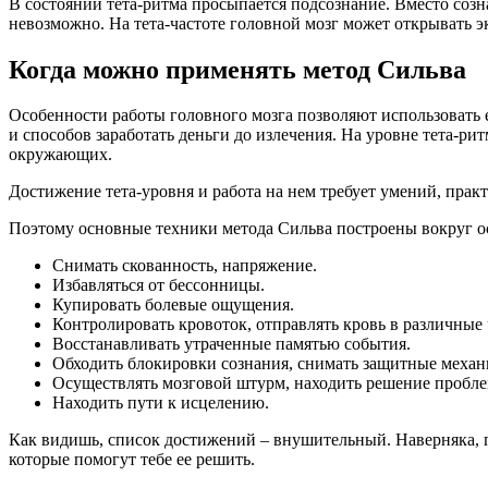
В состоянии тета-ритма просыпается подсознание. Вместо созн
невозможно. На тета-частоте головной мозг может открывать э
Когда можно применять метод Сильва
Особенности работы головного мозга позволяют использовать 
и способов заработать деньги до излечения. На уровне тета-р
окружающих.
Достижение тета-уровня и работа на нем требует умений, прак
Поэтому основные техники метода Сильва построены вокруг ос
Снимать скованность, напряжение.
Избавляться от бессонницы.
Купировать болевые ощущения.
Контролировать кровоток, отправлять кровь в различные 
Восстанавливать утраченные памятью события.
Обходить блокировки сознания, снимать защитные механ
Осуществлять мозговой штурм, находить решение пробле
Находить пути к исцелению.
Как видишь, список достижений – внушительный. Наверняка, по
которые помогут тебе ее решить.