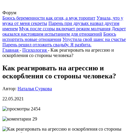
Форум
Боюсь беременности как огня, а муж торопит
Узнала, что у
мужа от меня секреты
Парень при друзьях назвал другим
именем
Муж после ссоры включает режим молчания
Декрет
оказался настоящим испытанием для отношений
Боюсь
испортить новые отношения
Упустила свой шанс на счастье
Парень решил отложить свадьбу. Я разбита.
Главная
-
Психология
-
Как реагировать на агрессию и
оскорбления со стороны человека?
Как реагировать на агрессию и
оскорбления со стороны человека?
Автор:
Наталья Суркова
22.05.2021
2454
29