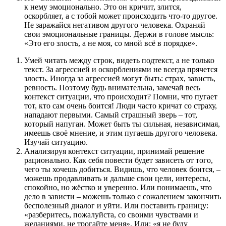
к нему эмоционально. Это он кричит, злится,
оскорбляет, а с тобой может происходить что-то другое.
Не заражайся негативом другого человека. Охраняй
свои эмоциональные границы. Держи в голове мысль:
«Это его злость, а не моя, со мной всё в порядке».
Умей читать между строк, видеть подтекст, а не только
текст. За агрессией и оскорблениями не всегда прячется
злость. Иногда за агрессией могут быть: страх, зависть,
ревность. Поэтому будь внимательна, замечай весь
контекст ситуации, что происходит? Помни, что пугает
тот, кто сам очень боится! Люди часто кричат со страху,
нападают первыми. Самый страшный зверь – тот,
который напуган. Может быть ты сильная, независимая,
имеешь своё мнение, и этим пугаешь другого человека.
Изучай ситуацию.
Анализируя контекст ситуации, принимай решение
рационально. Как себя повести будет зависеть от того,
чего ты хочешь добиться. Видишь, что человек боится, –
можешь продавливать и дальше свои цели, интересы,
спокойно, но жёстко и уверенно. Или понимаешь, что
дело в зависти – можешь только с сожалением закончить
бесполезный диалог и уйти. Или поставить границу:
«разберитесь, пожалуйста, со своими чувствами и
желаниями, не трогайте меня». Или: «я не буду