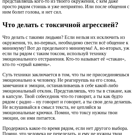
представляешь кого-то из твоего окружения, с кем даже
просто рядом стоишь и уже неприятно. Или после общения с
ним болит голова, и нет сил.
Что делать с токсичной агрессией?
Что делать с такими людьми? Если нельзя их исключить из
окружения, то, во-первых, необходимо свести всё общение к
минимуму! Вот до предельного минимума! А, во-вторых, уж
если ты рядом с таким токсом, используй технику
эмоционального отстранения. Кто-то называет её «стакан»,
кто-то «серый камень».
Суть техники заключается в том, что ты не присоединяешься
эмоционально к человеку. Не реагируешь на его слова,
замечания и эмоции, останавливаешь в себе какой-либо
эмоциональный отклик. Представляешь, что ты в стакане, как
в капсуле. Твой собеседник что-то говорит, а ты как будто
рядом с радио – ну говорит и говорит, а ты свои дела делаешь.
Не вслушивайся в смысл текста, не цепляйся за
эмоциональные крючки. Помни, что токсу нужны твои
эмоции, он ими питается.
Продержись какое-то время рядом, если нет другого выбора.
Помни, что человека не переделать, и ему не нужны твои