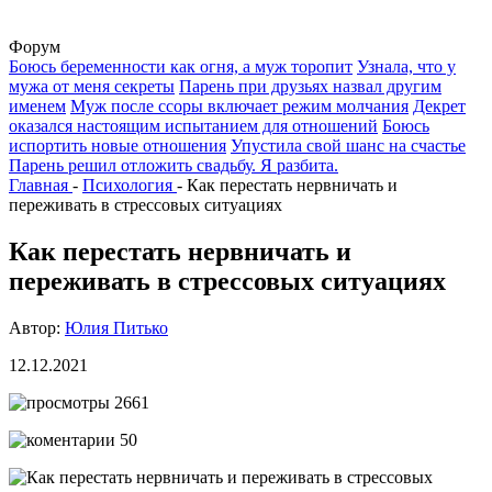
Форум
Боюсь беременности как огня, а муж торопит
Узнала, что у
мужа от меня секреты
Парень при друзьях назвал другим
именем
Муж после ссоры включает режим молчания
Декрет
оказался настоящим испытанием для отношений
Боюсь
испортить новые отношения
Упустила свой шанс на счастье
Парень решил отложить свадьбу. Я разбита.
Главная
-
Психология
-
Как перестать нервничать и
переживать в стрессовых ситуациях
Как перестать нервничать и
переживать в стрессовых ситуациях
Автор:
Юлия Питько
12.12.2021
2661
50