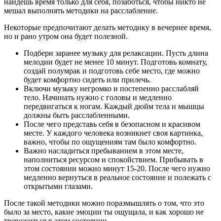
найдёшь время только для себя, позаботься, чтобы никто не
мешал выполнять методики на расслабление.
Некоторые предпочитают делать методику в вечернее время,
но и рано утром она будет полезной.
Подбери заранее музыку для релаксации. Пусть длина
мелодии будет не менее 10 минут. Подготовь комнату,
создай полумрак и подготовь себе место, где можно
будет комфортно сидеть или прилечь.
Включи музыку негромко и постепенно расслабляй
тело. Начинать нужно с головы и медленно
передвигаться к ногам. Каждый дюйм тела и мышцы
должны быть расслабленными.
После чего представь себя в безопасном и красивом
месте. У каждого человека возникнет своя картинка,
важно, чтобы по ощущениям там было комфортно.
Важно насладиться пребыванием в этом месте,
наполниться ресурсом и спокойствием. Прибывать в
этом состоянии можно минут 15-20. После чего нужно
медленно вернуться в реальное состояние и полежать с
открытыми глазами.
После такой методики можно поразмышлять о том, что это
было за место, какие эмоции ты ощущала, и как хорошо не
тревожиться в этом состоянии.