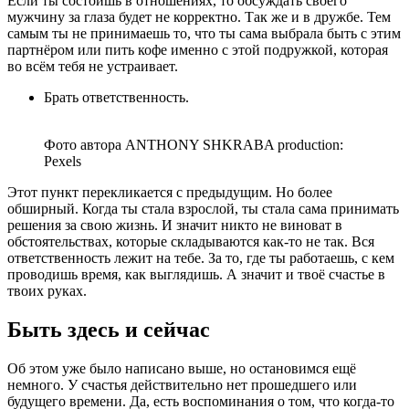
Если ты состоишь в отношениях, то обсуждать своего
мужчину за глаза будет не корректно. Так же и в дружбе. Тем
самым ты не принимаешь то, что ты сама выбрала быть с этим
партнёром или пить кофе именно с этой подружкой, которая
во всём тебя не устраивает.
Брать ответственность.
Фото автора ANTHONY SHKRABA production:
Pexels
Этот пункт перекликается с предыдущим. Но более
обширный. Когда ты стала взрослой, ты стала сама принимать
решения за свою жизнь. И значит никто не виноват в
обстоятельствах, которые складываются как-то не так. Вся
ответственность лежит на тебе. За то, где ты работаешь, с кем
проводишь время, как выглядишь. А значит и твоё счастье в
твоих руках.
Быть здесь и сейчас
Об этом уже было написано выше, но остановимся ещё
немного. У счастья действительно нет прошедшего или
будущего времени. Да, есть воспоминания о том, что когда-то