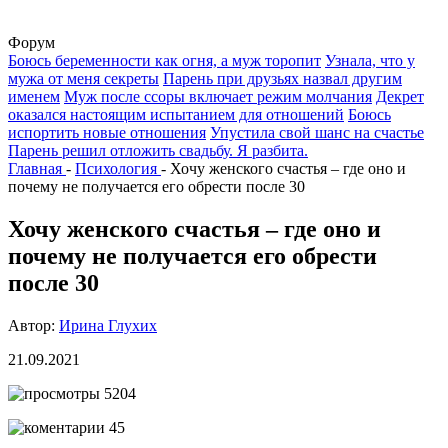
Форум
Боюсь беременности как огня, а муж торопит
Узнала, что у
мужа от меня секреты
Парень при друзьях назвал другим
именем
Муж после ссоры включает режим молчания
Декрет
оказался настоящим испытанием для отношений
Боюсь
испортить новые отношения
Упустила свой шанс на счастье
Парень решил отложить свадьбу. Я разбита.
Главная
-
Психология
-
Хочу женского счастья – где оно и
почему не получается его обрести после 30
Хочу женского счастья – где оно и
почему не получается его обрести
после 30
Автор:
Ирина Глухих
21.09.2021
5204
45