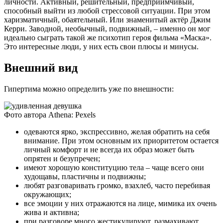
личности. Активный, решительный, предприимчивый,
способный выйти из любой стрессовой ситуации. При этом
харизматичный, обаятельный. Или знаменитый актёр Джим
Керри. Заводной, необычный, подвижный, – именно он мог
идеально сыграть такой же психотип героя фильма «Маска».
Это интересные люди, у них есть свои плюсы и минусы.
Внешний вид
Гипертима можно определить уже по внешности:
Фото автора Athena: Pexels
одеваются ярко, экспрессивно, желая обратить на себя
внимание. При этом основным их приоритетом остается
личный комфорт и не всегда их образ может быть
опрятен и безупречен;
имеют хорошую конституцию тела – чаще всего они
худощавы, пластичны и подвижны;
любят разговаривать громко, взахлеб, часто перебивая
окружающих;
все эмоции у них отражаются на лице, мимика их очень
жива и активна;
при разговоре много жестикулируют, размахивают