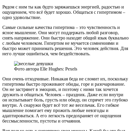
Рядом с ним ты как будто заряжаешься энергией, радостью и
ощущением, что всё будет хорошо. Общаться с гипертимом –
одно удовольствие.
Самые сильные качества гипертима – это чувственность и
ясное мышление. Они могут поддержать любой разговор,
снять напряжение. Они быстро находят общий язык буквально
с любым человеком. Гипертим не мучается сомнениями и
быстро может принимать решения. Это человек действия. Для
него лучше ошибиться, чем бездействовать.
Фото автора Elle Hughes: Pexels
Они очень отходчивые. Никакая беда не сломит их, поскольку
гипертимы быстро проживают обиды, горе и разочарование.
Он не застрянет в эмоциях, и поэтому с ними так хочется
дружить и общаться. Человек – праздник. Даже если внутри
он испытывает боль, грусть или обиду, он спрячет это глубоко
внутри. А снаружи будет всё тот же весельчак. Его гибкое
мышление помогает ему прожить любые невзгоды и
адаптироваться. А его легкость предохраняет от ощущения
бессмысленности, пустоты и отчаяния.
Вот только есть у гипертима свои минусы. Какой бы это был