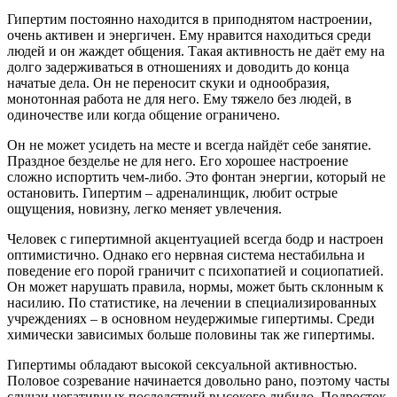
Гипертим постоянно находится в приподнятом настроении,
очень активен и энергичен. Ему нравится находиться среди
людей и он жаждет общения. Такая активность не даёт ему на
долго задерживаться в отношениях и доводить до конца
начатые дела. Он не переносит скуки и однообразия,
монотонная работа не для него. Ему тяжело без людей, в
одиночестве или когда общение ограничено.
Он не может усидеть на месте и всегда найдёт себе занятие.
Праздное безделье не для него. Его хорошее настроение
сложно испортить чем-либо. Это фонтан энергии, который не
остановить. Гипертим – адреналинщик, любит острые
ощущения, новизну, легко меняет увлечения.
Человек с гипертимной акцентуацией всегда бодр и настроен
оптимистично. Однако его нервная система нестабильна и
поведение его порой граничит с психопатией и социопатией.
Он может нарушать правила, нормы, может быть склонным к
насилию. По статистике, на лечении в специализированных
учреждениях – в основном неудержимые гипертимы. Среди
химически зависимых больше половины так же гипертимы.
Гипертимы обладают высокой сексуальной активностью.
Половое созревание начинается довольно рано, поэтому часты
случаи негативных последствий высокого либидо. Подросток