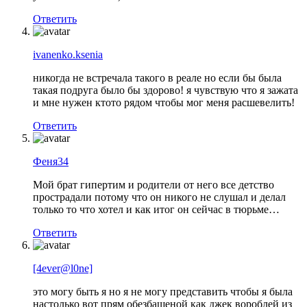
Ответить
ivanenko.ksenia
никогда не встречала такого в реале но если бы была
такая подруга было бы здорово! я чувствую что я зажата
и мне нужен ктото рядом чтобы мог меня расшевелить!
Ответить
Феня34
Мой брат гипертим и родители от него все детство
прострадали потому что он никого не слушал и делал
только то что хотел и как итог он сейчас в тюрьме…
Ответить
[4ever@l0ne]
это могу быть я но я не могу представить чтобы я была
настолько вот прям обезбашеной как джек вороблей из