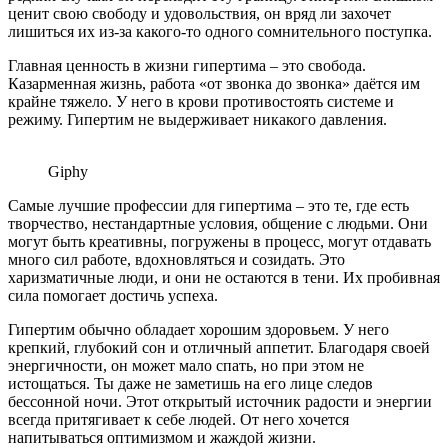
ценит свою свободу и удовольствия, он вряд ли захочет
лишиться их из-за какого-то одного сомнительного поступка.
Главная ценность в жизни гипертима – это свобода.
Казарменная жизнь, работа «от звонка до звонка» даётся им
крайне тяжело. У него в крови противостоять системе и
режиму. Гипертим не выдерживает никакого давления.
Giphy
Самые лучшие профессии для гипертима – это те, где есть
творчество, нестандартные условия, общение с людьми. Они
могут быть креативны, погружены в процесс, могут отдавать
много сил работе, вдохновляться и созидать. Это
харизматичные люди, и они не остаются в тени. Их пробивная
сила помогает достичь успеха.
Гипертим обычно обладает хорошим здоровьем. У него
крепкий, глубокий сон и отличный аппетит. Благодаря своей
энергичности, он может мало спать, но при этом не
истощаться. Ты даже не заметишь на его лице следов
бессонной ночи. Этот открытый источник радости и энергии
всегда притягивает к себе людей. От него хочется
напитываться оптимизмом и жаждой жизни.