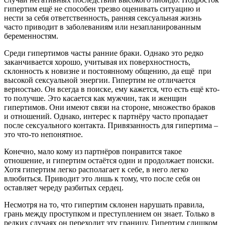
гипертим ещё не способен трезво оценивать ситуацию и
нести за себя ответственность, ранняя сексуальная жизнь
часто приводит в заболеваниям или незапланированным
беременностям.
Среди гипертимов часты ранние браки. Однако это редко
заканчивается хорошо, учитывая их поверхностность,
склонность к новизне и постоянному общению, да ещё при
высокой сексуальной энергии. Гипертим не отличается
верностью. Он всегда в поиске, ему кажется, что есть ещё кто-
то получше. Это касается как мужчин, так и женщин
гипертимов. Они имеют связи на стороне, множество браков
и отношений. Однако, интерес к партнёру часто пропадает
после сексуального контакта. Привязанность для гипертима –
это что-то непонятное.
Конечно, мало кому из партнёров понравится такое
отношение, и гипертим остаётся один и продолжает поиски.
Хотя гипертим легко располагает к себе, в него легко
влюбиться. Приводит это лишь к тому, что после себя он
оставляет череду разбитых сердец.
Несмотря на то, что гипертим склонен нарушать правила,
грань между проступком и преступлением он знает. Только в
редких случаях он переходит эту границу. Гипертим слишком