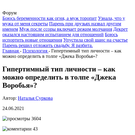
Форум
Боюсь беременности как огня, а муж торопит
Узнала, что у
мужа от меня секреты
Парень при друзьях назвал другим
именем
Муж после ссоры включает режим молчания
Декрет
оказался настоящим испытанием для отношений
Боюсь
испортить новые отношения
Упустила свой шанс на счастье
Парень решил отложить свадьбу. Я разбита.
Главная
-
Психология
-
Гипертимный тип личности – как
можно определить в толпе «Джека Воробья»?
Гипертимный тип личности – как
можно определить в толпе «Джека
Воробья»?
Автор:
Наталья Суркова
24.06.2021
3604
43