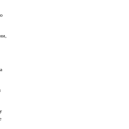
то
ни,
а
я
у
е