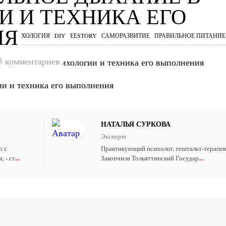
И И ТЕХНИКА ЕГО
ИЯ
Я
ПСИХОЛОГИЯ
DIY
ЕЕSTORY
САМОРАЗВИТИЕ
ПРАВИЛЬНОЕ ПИТАНИЕ
5 комментариев
е дыхание в психологии и техника его выполнения
НАТАЛЬЯ СУРКОВА
Эксперт
ю с
Практикующий психолог, гештальт-терапев
...
...
; - ст
Закончила Тольяттинский Государ