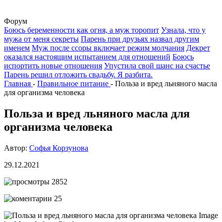
Форум
Боюсь беременности как огня, а муж торопит
Узнала, что у
мужа от меня секреты
Парень при друзьях назвал другим
именем
Муж после ссоры включает режим молчания
Декрет
оказался настоящим испытанием для отношений
Боюсь
испортить новые отношения
Упустила свой шанс на счастье
Парень решил отложить свадьбу. Я разбита.
Главная
-
Правильное питание
-
Польза и вред льняного масла
для организма человека
Польза и вред льняного масла для
организма человека
Автор:
Софья Корзунова
29.12.2021
2852
25
Image