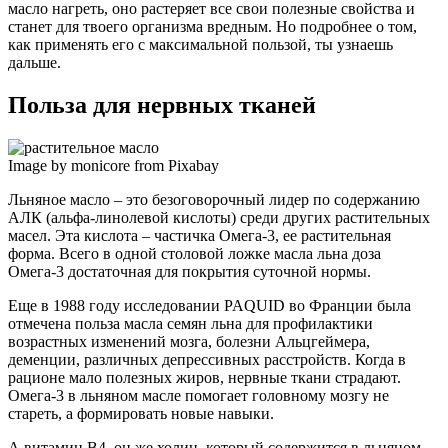
масло нагреть, оно растеряет все свои полезные свойства и
станет для твоего организма вредным. Но подробнее о том,
как применять его с максимальной пользой, ты узнаешь
дальше.
Польза для нервных тканей
Image by monicore from Pixabay
Льняное масло – это безоговорочный лидер по содержанию
АЛК (альфа-линолевой кислоты) среди других растительных
масел. Эта кислота – частичка Омега-3, ее растительная
форма. Всего в одной столовой ложке масла льна доза
Омега-3 достаточная для покрытия суточной нормы.
Еще в 1988 году исследовании PAQUID во Франции была
отмечена польза масла семян льна для профилактики
возрастных изменений мозга, болезни Альцгеймера,
деменции, различных депрессивных расстройств. Когда в
рационе мало полезных жиров, нервные ткани страдают.
Омега-3 в льняном масле помогает головному мозгу не
стареть, а формировать новые навыки.
А витамин В4, он же холин, который содержится в льняном