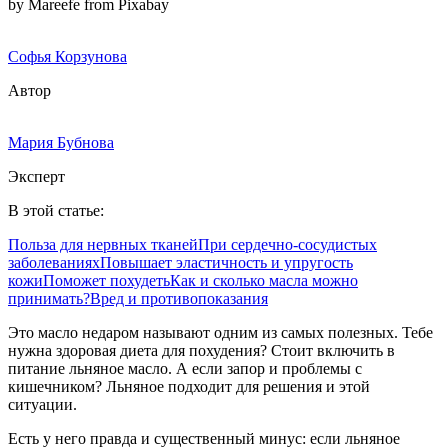
by Mareefe from Pixabay
Софья Корзунова
Автор
Мария Бубнова
Эксперт
В этой статье:
Польза для нервных тканей
При сердечно-сосудистых
заболеваниях
Повышает эластичность и упругость
кожи
Поможет похудеть
Как и сколько масла можно
принимать?
Вред и противопоказания
Это масло недаром называют одним из самых полезных. Тебе
нужна здоровая диета для похудения? Стоит включить в
питание льняное масло. А если запор и проблемы с
кишечником? Льняное подходит для решения и этой
ситуации.
Есть у него правда и существенный минус: если льняное