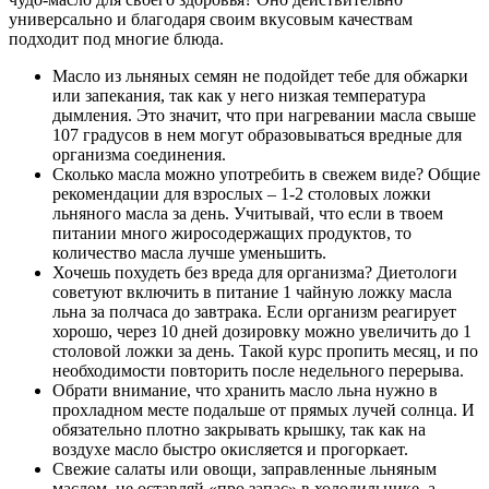
универсально и благодаря своим вкусовым качествам
подходит под многие блюда.
Масло из льняных семян не подойдет тебе для обжарки
или запекания, так как у него низкая температура
дымления. Это значит, что при нагревании масла свыше
107 градусов в нем могут образовываться вредные для
организма соединения.
Сколько масла можно употребить в свежем виде? Общие
рекомендации для взрослых – 1-2 столовых ложки
льняного масла за день. Учитывай, что если в твоем
питании много жиросодержащих продуктов, то
количество масла лучше уменьшить.
Хочешь похудеть без вреда для организма? Диетологи
советуют включить в питание 1 чайную ложку масла
льна за полчаса до завтрака. Если организм реагирует
хорошо, через 10 дней дозировку можно увеличить до 1
столовой ложки за день. Такой курс пропить месяц, и по
необходимости повторить после недельного перерыва.
Обрати внимание, что хранить масло льна нужно в
прохладном месте подальше от прямых лучей солнца. И
обязательно плотно закрывать крышку, так как на
воздухе масло быстро окисляется и прогоркает.
Свежие салаты или овощи, заправленные льняным
маслом, не оставляй «про запас» в холодильнике, а