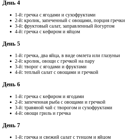
День 4
1-й: гречка с ягодами и сухофруктами
2-й: кролик, запеченный с овощами, порция гречки
3-й: фруктовый салат, заправленный йогуртом
4-й: гречка с кефиром и яйцом
День 5
1-й: гречка, два яйца, в виде омлета или глазуньи
2-й: кролик, овощи с гречкой на пару
3-й: творог с ягодами и фруктами
4-й: теплый салат с овощами и гречкой
День 6
1-й: гречка с кефиром и ягодами
2-й: запеченная рыба с овощами и гречкой
3-й: травяной чай с творогом и сухофруктами
4-й: овощи гриль и гречка
День 7
1-й: гречка и свежий салат с тунцом и яйцом