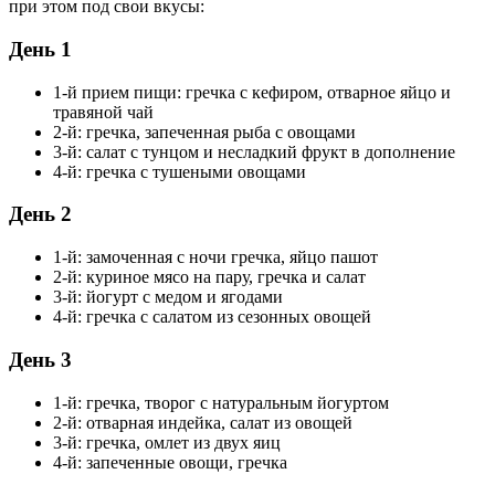
при этом под свои вкусы:
День 1
1-й прием пищи: гречка с кефиром, отварное яйцо и
травяной чай
2-й: гречка, запеченная рыба с овощами
3-й: салат с тунцом и несладкий фрукт в дополнение
4-й: гречка с тушеными овощами
День 2
1-й: замоченная с ночи гречка, яйцо пашот
2-й: куриное мясо на пару, гречка и салат
3-й: йогурт с медом и ягодами
4-й: гречка с салатом из сезонных овощей
День 3
1-й: гречка, творог с натуральным йогуртом
2-й: отварная индейка, салат из овощей
3-й: гречка, омлет из двух яиц
4-й: запеченные овощи, гречка