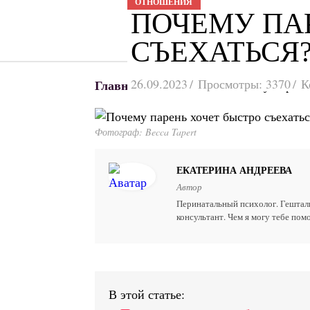
ОТНОШЕНИЯ
ПОЧЕМУ ПА
СЪЕХАТЬСЯ
КРАСОТА И ЗДОРОВЬЕ
ОТНОШЕНИ
26.09.2023
Просмотры:
3370
К
Главная
Отношения
-
-
Почему парень
Фотограф: Becca Tapert
ЕКАТЕРИНА АНДРЕЕВА
Автор
Перинатальный психолог. Гештал
консультант. Чем я могу тебе пом
В этой статье: