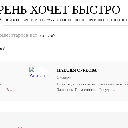
РЕНЬ ХОЧЕТ БЫСТРО
?
Я
ПСИХОЛОГИЯ
DIY
ЕЕSTORY
САМОРАЗВИТИЕ
ПРАВИЛЬНОЕ ПИТАНИЕ
омментариев нет
 хочет быстро съехаться?
НАТАЛЬЯ СУРКОВА
Эксперт
ьт-
Практикующий психолог, гештальт-терапев
...
...
очь: В
Закончила Тольяттинский Государ