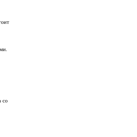
тоит
ми.
 со