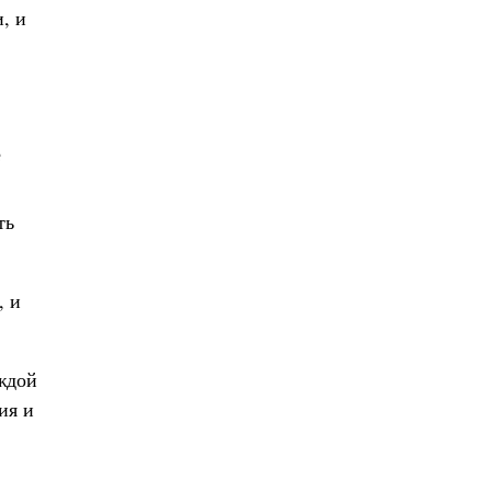
, и
е
ть
, и
ждой
ия и