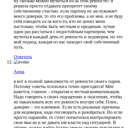
ну сколько можно мучиться из-за этой ревности? я
решила просто отдавать приоритет своему
собственному счастью. если партнер не заслуживает
моего доверия, то это его проблемы, а не мои. я не буду
себя изводить из-за кого-то, кто не ценит меня
настолько, чтобы быть честным и преданым. лучше
один раз расстаться с недостойным партнером, чем
мучиться каждый день от ревности и недоверия. но это
мой подход, каждая из нас находит свой собственный
путь.
Ответить
Анна
я вот в полной зависимости от ревности своего парня.
Поэтому советы психолога точно пригодятся! Мне
кажется, главное – открытая и честная коммуникация.
Надо говорить о своих ощущениях и опасениях, чтобы
не накапливать всю эту ревность внутри себя. Плюс,
доверие – это ключевое. Если есть реальные причины
для недоверия, надо поговорить и разобраться. Но если
просто паранойя, то стоит попытаться контролировать
свои мысли и не давать им власти над ситуацией. В
общем, нужно найти баланс между своими чувствами и