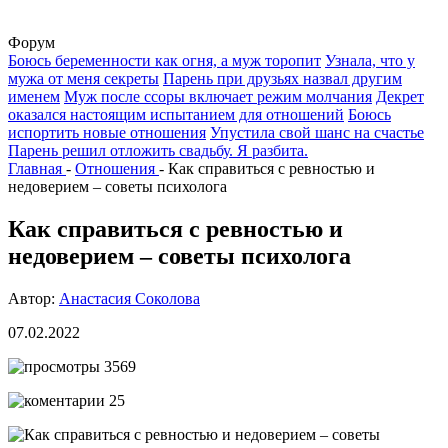
Форум
Боюсь беременности как огня, а муж торопит
Узнала, что у
мужа от меня секреты
Парень при друзьях назвал другим
именем
Муж после ссоры включает режим молчания
Декрет
оказался настоящим испытанием для отношений
Боюсь
испортить новые отношения
Упустила свой шанс на счастье
Парень решил отложить свадьбу. Я разбита.
Главная
-
Отношения
-
Как справиться с ревностью и
недоверием – советы психолога
Как справиться с ревностью и
недоверием – советы психолога
Автор:
Анастасия Соколова
07.02.2022
3569
25