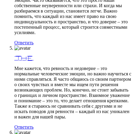
эмоции. Часто оказывается, что это просто наши
собственные неуверенности или страхи. И когда мы
разбираемся в ситуации, становится легче. Важно
помнить, что каждый из нас имеет право на свою
индивидуальность и пространство, и что доверие – это
постепенный процесс, который строится совместными
усилиями.
Ответить
¯̿ ̿|̿ ̿ |̶ ̶ ̶ ̶| |̶͇̿ ̶͇̿ ͇̿_
Мне кажется, что ревность и недоверие – это
нормальные человеческие эмоции, но важно научиться с
ними справляться. Я часто общаюсь со своим партнером
о своих чувствах и вместе мы ищем пути решения
возникающих проблем. Но, конечно, не стоит забывать
о границах и личном пространстве. Взаимное уважение
и понимание – это то, что делает отношения крепкими.
Также я стараюсь не сравнивать себя с другими и не
искать поводов для ревности – каждый из нас уникален
и важен для нашей пары.
Ответить