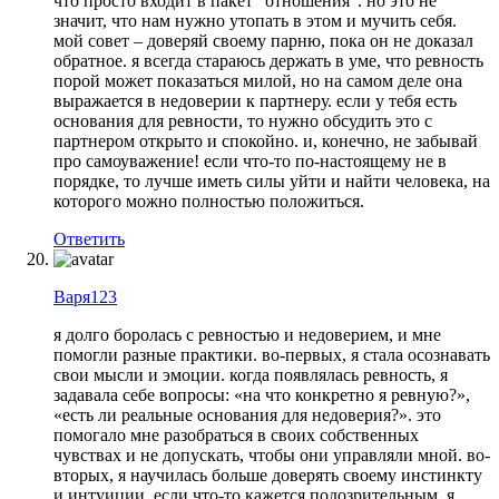
что просто входит в пакет “отношения”. но это не
значит, что нам нужно утопать в этом и мучить себя.
мой совет – доверяй своему парню, пока он не доказал
обратное. я всегда стараюсь держать в уме, что ревность
порой может показаться милой, но на самом деле она
выражается в недоверии к партнеру. если у тебя есть
основания для ревности, то нужно обсудить это с
партнером открыто и спокойно. и, конечно, не забывай
про самоуважение! если что-то по-настоящему не в
порядке, то лучше иметь силы уйти и найти человека, на
которого можно полностью положиться.
Ответить
Варя123
я долго боролась с ревностью и недоверием, и мне
помогли разные практики. во-первых, я стала осознавать
свои мысли и эмоции. когда появлялась ревность, я
задавала себе вопросы: «на что конкретно я ревную?»,
«есть ли реальные основания для недоверия?». это
помогало мне разобраться в своих собственных
чувствах и не допускать, чтобы они управляли мной. во-
вторых, я научилась больше доверять своему инстинкту
и интуиции. если что-то кажется подозрительным, я